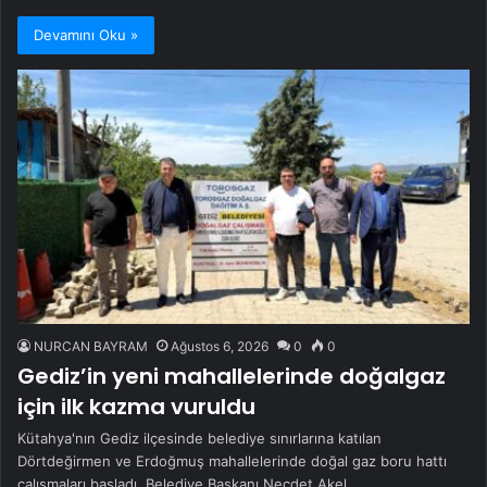
Devamını Oku »
NURCAN BAYRAM
Ağustos 6, 2026
0
0
Gediz’in yeni mahallelerinde doğalgaz
için ilk kazma vuruldu
Kütahya'nın Gediz ilçesinde belediye sınırlarına katılan
Dörtdeğirmen ve Erdoğmuş mahallelerinde doğal gaz boru hattı
çalışmaları başladı. Belediye Başkanı Necdet Akel…