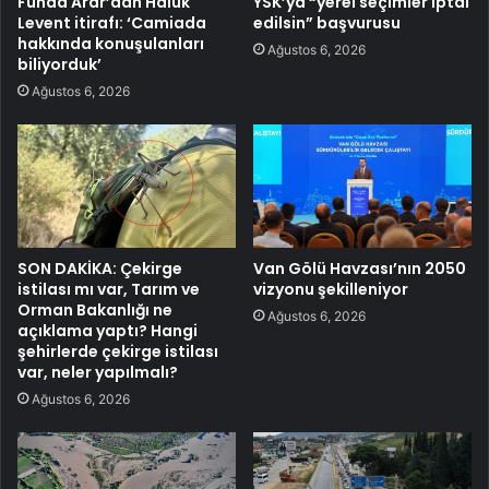
Funda Arar’dan Haluk
YSK’ya “yerel seçimler iptal
Levent itirafı: ‘Camiada
edilsin” başvurusu
hakkında konuşulanları
Ağustos 6, 2026
biliyorduk’
Ağustos 6, 2026
SON DAKİKA: Çekirge
Van Gölü Havzası’nın 2050
istilası mı var, Tarım ve
vizyonu şekilleniyor
Orman Bakanlığı ne
Ağustos 6, 2026
açıklama yaptı? Hangi
şehirlerde çekirge istilası
var, neler yapılmalı?
Ağustos 6, 2026