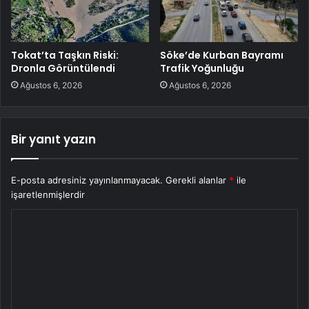
Tokat’ta Taşkın Riski:
Söke’de Kurban Bayramı
Dronla Görüntülendi
Trafik Yoğunluğu
Ağustos 6, 2026
Ağustos 6, 2026
Bir yanıt yazın
E-posta adresiniz yayınlanmayacak.
Gerekli alanlar
*
ile
işaretlenmişlerdir
Y
o
r
u
m