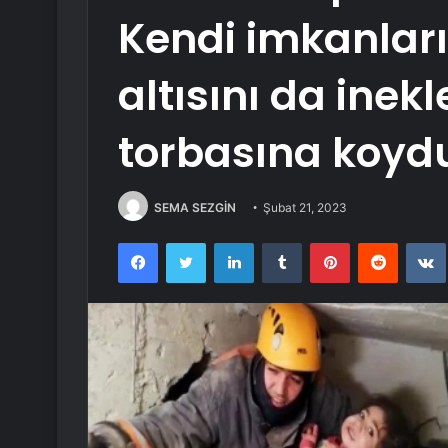
Kendi imkanlar
altısını da inek
torbasına koy
SEMA SEZGİN
Şubat 21, 2023
Facebook
Twitter
LinkedIn
Tumblr
Pinterest
Reddit