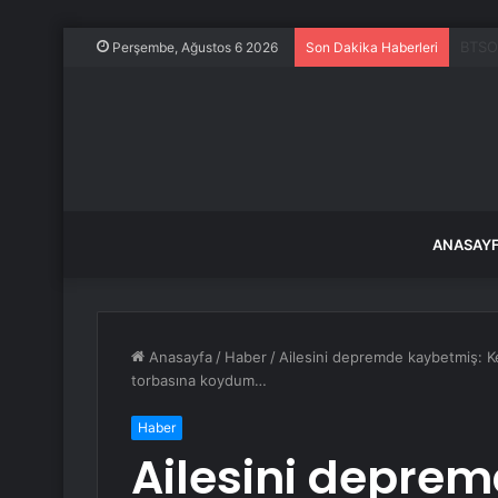
ABD, 
Perşembe, Ağustos 6 2026
Son Dakika Haberleri
ANASAY
Anasayfa
/
Haber
/
Ailesini depremde kaybetmiş: Ke
torbasına koydum…
Haber
Ailesini depre