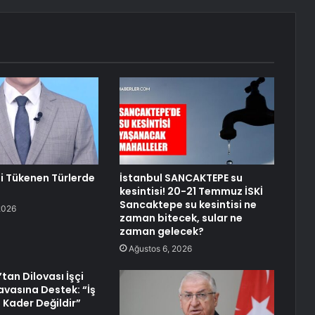
li Tükenen Türlerde
İstanbul SANCAKTEPE su
kesintisi! 20-21 Temmuz İSKİ
Sancaktepe su kesintisi ne
2026
zaman bitecek, sular ne
zaman gelecek?
Ağustos 6, 2026
tan Dilovası İşçi
avasına Destek: “İş
 Kader Değildir”