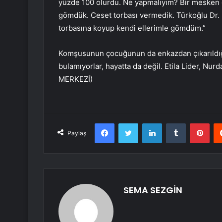
yüzde 100 olurdu. Ne yapmalıyım? Bir mesken ol
gömdük. Ceset torbası vermedik. Türkoğlu Dr. 
torbasına koyup kendi ellerimle gömdüm.”
Komşusunun çocuğunun da enkazdan çıkarıldığı
bulamıyorlar, hayatta da değil. Etila Lider, Nu
MERKEZİ)
Facebook
Twitter
LinkedIn
Tumblr
Pint
Paylaş
SEMA SEZGİN