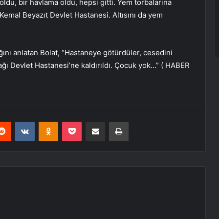
du, bir havlama oldu, hepsi gitti. Yem torbalarına
Kemal Beyazıt Devlet Hastanesi. Altısını da yem
nı anlatan Bolat, “Hastaneye götürdüler, cesedini
rdağı Devlet Hastanesi’ne kaldırıldı. Çocuk yok…” ( HABER
erest
Reddit
VKontakte
Odnoklassniki
Pocket
E-Posta ile paylaş
Yazdır