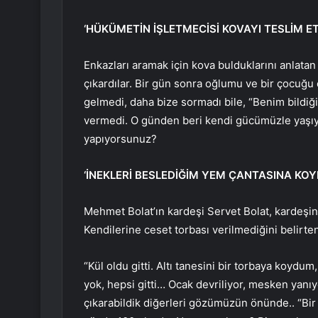
‘HÜKÜMETİN İŞLETMECİSİ KOVAYI TESLİM E
Enkazları aramak için kova bulduklarını anlatan
çıkardılar. Bir gün sonra oğlumu ve bir çocuğu 
gelmedi, daha bize sormadı bile, “Benim bildi
vermedi. O günden beri kendi gücümüzle yaşıyor
yapıyorsunuz?
‘İNEKLERİ BESLEDİĞİM YEM ÇANTASINA KOY
Mehmet Bolat’ın kardeşi Servet Bolat, kardeşin
Kendilerine ceset torbası verilmediğini belirten 
“Kül oldu gitti. Altı tanesini bir torbaya koyd
yok, hepsi gitti… Ocak devriliyor, mesken yanıyo
çıkarabildik diğerleri gözümüzün önünde.. “Bir