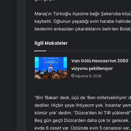
Maraş’ın Türkoğlu ilçesine bağlı Şekeroba kö
kaybetti. Oğlunun yaşadığı evin harabe halinde
bedenini enkazdan çıkardıklarını belirten Bolat, 
İlgili Makaleler
Van Gölü Havzası’nın 2050
vizyonu şekilleniyor
Ağustos 6, 2026
“Biri ‘Bakan’ dedi, üçü de ‘Ben milletvekiliyim’ 
dediler. Hiçbir şeye ihtiyacım yok. İnsanlar yeme
kömür yok’ dedim. “Düzce’den iki TIR yüklendi”
Beş gün geçti Düzce’den daha çok tır gelecek. 
evde 6 ceset var. Üstünde evin 5 cenazesi va