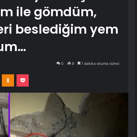
ım ile gömdüm,
leri beslediğim yem
dum…
0
9
1 dakika okuma süresi
VKontakte
Odnoklassniki
Pocket