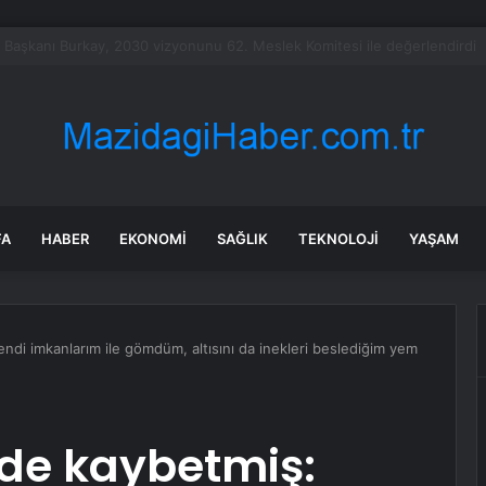
Fly Baghdad Havayolları’na yönelik yaptırımları kaldırdı
FA
HABER
EKONOMI
SAĞLIK
TEKNOLOJI
YAŞAM
ndi imkanlarım ile gömdüm, altısını da inekleri beslediğim yem
mde kaybetmiş: