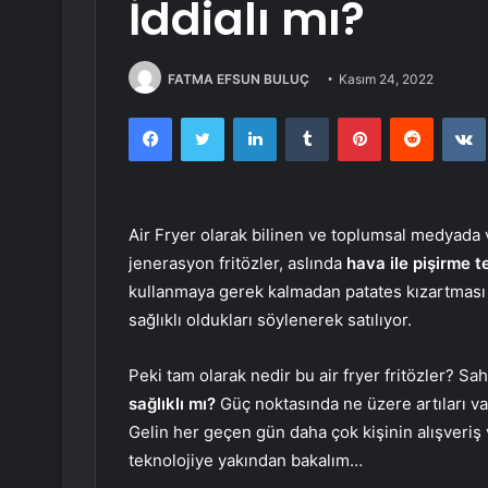
İddialı mı?
FATMA EFSUN BULUÇ
Kasım 24, 2022
Facebook
Twitter
LinkedIn
Tumblr
Pinterest
Reddit
Air Fryer olarak bilinen ve toplumsal medyada
jenerasyon fritözler, aslında
hava ile pişirme t
kullanmaya gerek kalmadan patates kızartması b
sağlıklı oldukları söylenerek satılıyor.
Peki tam olarak nedir bu air fryer fritözler? Sah
sağlıklı mı?
Güç noktasında ne üzere artıları v
Gelin her geçen gün daha çok kişinin alışveriş 
teknolojiye yakından bakalım…