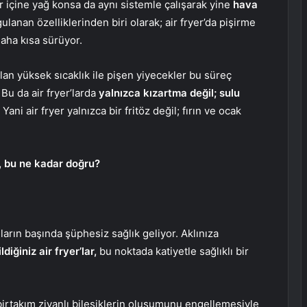
lar içine yağ konsa da aynı sistemle çalışarak yine
hava
ulanan özelliklerinden biri olarak; air fryer’da pişirme
daha kısa sürüyor.
an yüksek sıcaklık ile pişen yiyecekler bu süreç
Bu da air fryer’larda
yalnızca kızartma değil; sulu
.
Yani air fryer yalnızca bir fritöz değil; fırın ve ocak
yor, bu ne kadar doğru?
uların başında şüphesiz sağlık geliyor. Aklınıza
diğiniz air fryer’lar,
bu noktada katiyetle sağlıklı bir
birtakım ziyanlı bileşiklerin oluşumunu engellemesiyle