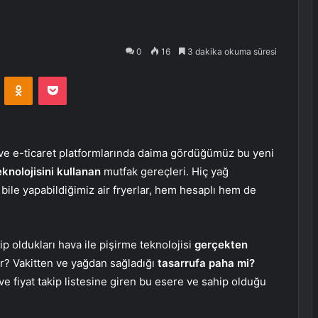
0
16
3 dakika okuma süresi
VKontakte
Odnoklassniki
Pocket
 ve e-ticaret platformlarında daima gördüğümüz bu yeni
eknolojisini kullanan
mutfak gereçleri. Hiç yağ
ile yapabildiğimiz air fryerlar, hem hesaplı hem de
ip oldukları hava ile pişirme teknolojisi
gerçekten
ar? Vakitten ve yağdan sağladığı
tasarrufa paha mi?
ve fiyat takip listesine giren bu esere ve sahip olduğu