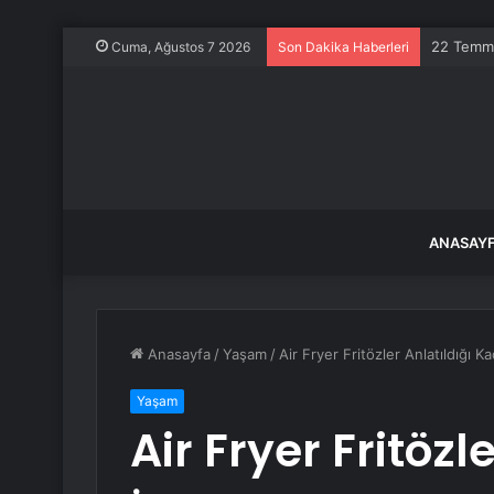
22 Temmuz
Cuma, Ağustos 7 2026
Son Dakika Haberleri
ANASAY
Anasayfa
/
Yaşam
/
Air Fryer Fritözler Anlatıldığı Ka
Yaşam
Air Fryer Fritözl