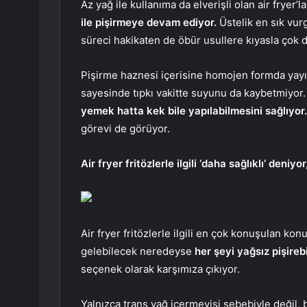
Az yağ ile kullanıma da elverişli olan air fryer’
ile pişirmeye devam ediyor.
Üstelik en sık vurg
süreci hakikaten de öbür usullere kıyasla çok 
Pişirme haznesi içerisine homojen formda yayıl
sayesinde tıpkı vakitte suyunu da kaybetmiyor. 
yemek hatta kek bile yapılabilmesini sağlıyor
görevi de görüyor.
Air fryer fritözlerle ilgili ‘daha sağlıklı’ deni
Air fryer fritözlerle ilgili en çok konuşulan kon
gelebilecek neredeyse
her şeyi yağsız pişirebil
seçenek olarak karşımıza çıkıyor.
Yalnızca trans yağ içermeyişi sebebiyle değil, 