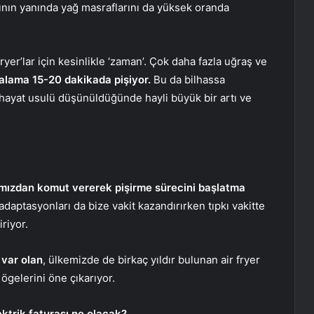
rının yanında yağ masraflarını da yüksek oranda
ryer’lar için kesinlikle ‘zaman’. Çok daha fazla uğraş ve
ortalama 15-20 dakikada pişiyor.
Bu da bilhassa
yat usulü düşünüldüğünde hayli büyük bir artı ve
ımızdan komut vererek pişirme sürecini başlatma
 adaptasyonları da bize vakit kazandırırken tıpkı vakitte
riyor.
 var olan
, ülkemizde de birkaç yıldır bulunan air fryer
 ögelerini öne çıkarıyor.
ktrik faturası ne olacak?