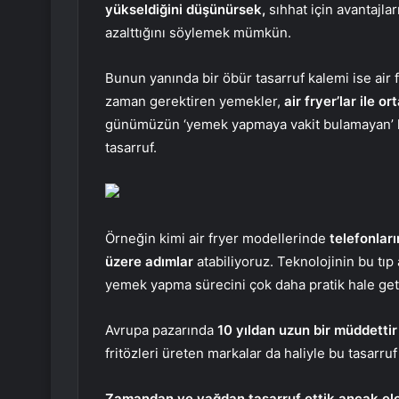
yükseldiğini düşünürsek,
sıhhat için avantajla
azalttığını söylemek mümkün.
Bunun yanında bir öbür tasarruf kalemi ise air f
zaman gerektiren yemekler,
air fryer’lar ile 
günümüzün ‘yemek yapmaya vakit bulamayan’ ha
tasarruf.
Örneğin kimi air fryer modellerinde
telefonlar
üzere adımlar
atabiliyoruz. Teknolojinin bu tıp
yemek yapma sürecini çok daha pratik hale geti
Avrupa pazarında
10 yıldan uzun bir müddettir
fritözleri üreten markalar da haliyle bu tasarruf
Zamandan ve yağdan tasarruf ettik ancak ele