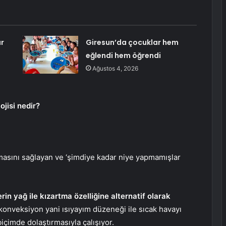
r
Giresun’da çocuklar hem
eğlendi hem öğrendi
Ağustos 4, 2026
ojisi nedir?
çıkmasını sağlayan ve ‘şimdiye kadar niye yapmamışlar
erin yağ ile kızartma özelliğine alternatif olarak
n konveksiyon yani ısıyayım düzeneği ile sıcak havayı
biçimde dolaştırmasıyla çalışıyor.