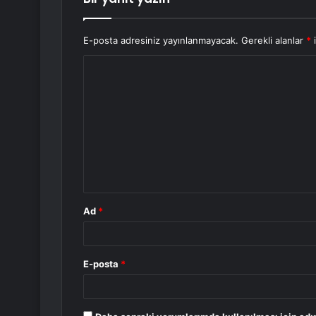
E-posta adresiniz yayınlanmayacak.
Gerekli alanlar
*
i
Y
o
r
u
m
*
Ad
*
E-posta
*