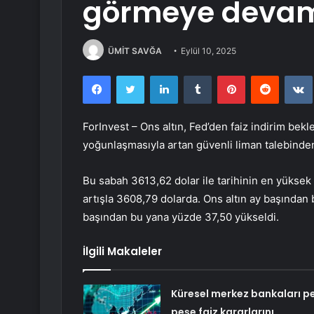
görmeye devam
ÜMİT SAVĞA
Eylül 10, 2025
Facebook
Twitter
LinkedIn
Tumblr
Pinterest
Reddit
ForInvest – Ons altın, Fed’den faiz indirim bek
yoğunlaşmasıyla artan güvenli liman talebinden
Bu sabah 3613,62 dolar ile tarihinin en yüksek
artışla 3608,79 dolarda. Ons altın ay başından 
başından bu yana yüzde 37,50 yükseldi.
İlgili Makaleler
Küresel merkez bankaları p
peşe faiz kararlarını