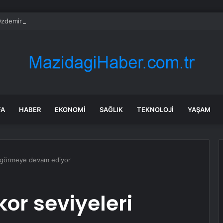
demir ile Hayko Cepkin birbirine girdi
FA
HABER
EKONOMI
SAĞLIK
TEKNOLOJI
YAŞAM
eri görmeye devam ediyor
ekor seviyeleri