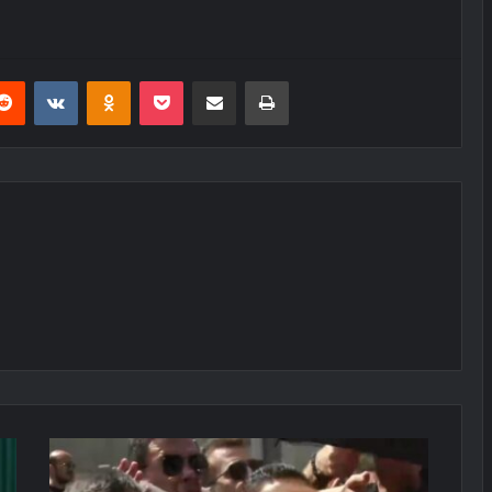
erest
Reddit
VKontakte
Odnoklassniki
Pocket
E-Posta ile paylaş
Yazdır