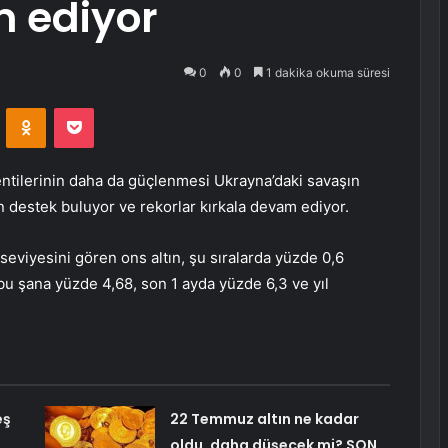
 ediyor
0
0
1 dakika okuma süresi
VKontakte
Odnoklassniki
Pocket
lentilerinin daha da güçlenmesi Ukrayna’daki savaşın
 destek buluyor ve rekorlar kırkala devam ediyor.
 seviyesini gören
ons altın
, şu sıralarda yüzde 0,6
bu şana yüzde 4,68, son 1 ayda yüzde 6,3 ve yıl
eş
22 Temmuz altın ne kadar
oldu, daha düşecek mi? SON