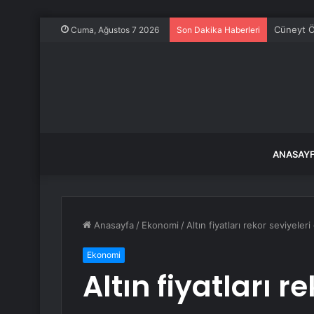
Cüneyt Öz
Cuma, Ağustos 7 2026
Son Dakika Haberleri
ANASAY
Anasayfa
/
Ekonomi
/
Altın fiyatları rekor seviyel
Ekonomi
Altın fiyatları r