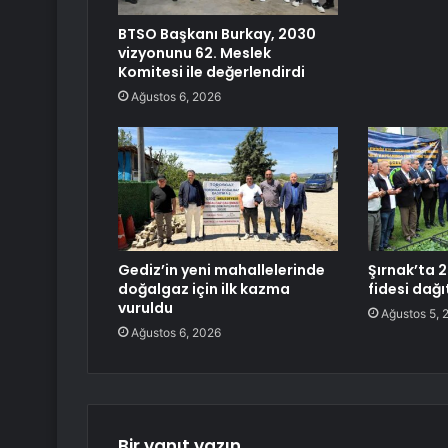
BTSO Başkanı Burkay, 2030
vizyonunu 62. Meslek
Komitesi ile değerlendirdi
Ağustos 6, 2026
Gediz’in yeni mahallelerinde
Şırnak’ta 
doğalgaz için ilk kazma
fidesi dağıt
vuruldu
Ağustos 5, 
Ağustos 6, 2026
Bir yanıt yazın