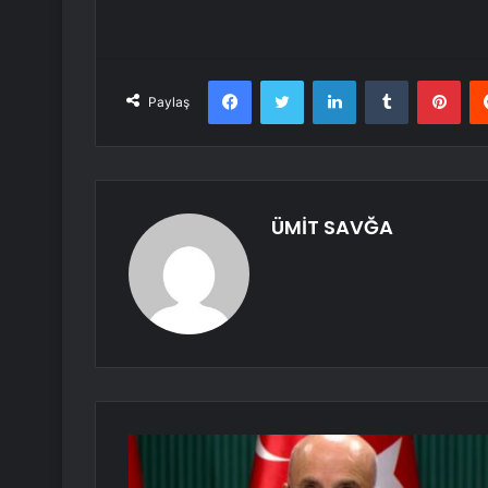
Facebook
Twitter
LinkedIn
Tumblr
Pint
Paylaş
ÜMİT SAVĞA