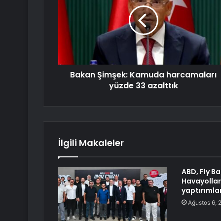
Bakan Şimşek: Kamuda harcamaları
yüzde 33 azalttık
İlgili Makaleler
ABD, Fly B
Havayollar
yaptırımlar
Ağustos 6, 