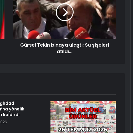
Gürsel Tekin binaya ulaştı: Su şişeleri
atıldı...
aghdad
ı’na yönelik
ı kaldırdı
2026