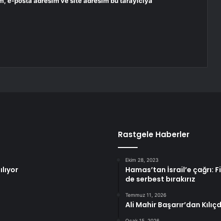
m, e-posta adresim ve site adresim bu tarayıcıya
Rastgele Haberler
Ekim 28, 2023
lıyor
Hamas’tan İsrail’e çağrı: Fil
de serbest bırakırız
Temmuz 11, 2026
Ali Mahir Başarır’dan Kılı
Ocak 15, 2026