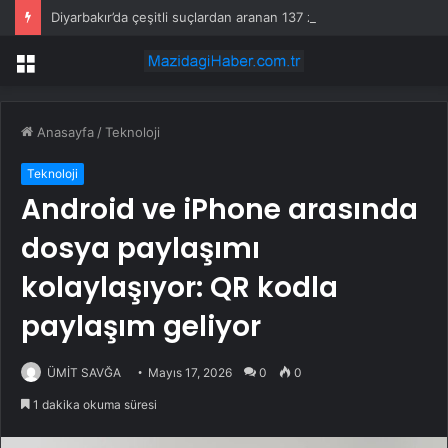
Diyarbakır’da çeşitli suçlardan aranan 137 zanlı yakalandı
Menü
Anasayfa
/
Teknoloji
Teknoloji
Android ve iPhone arasında
dosya paylaşımı
kolaylaşıyor: QR kodla
paylaşım geliyor
ÜMİT SAVĞA
Mayıs 17, 2026
0
0
1 dakika okuma süresi