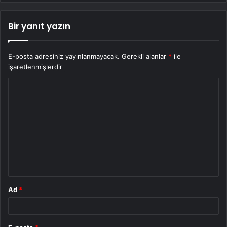
Bir yanıt yazın
E-posta adresiniz yayınlanmayacak.
Gerekli alanlar
*
ile
işaretlenmişlerdir
Y
o
r
u
m
*
Ad
*