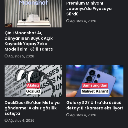
Premium Minivanı
Japonya’da Piyasaya
Sürdü
Ağustos 4, 2026
Çinli Moonshot Aı,
Dünyanın En Büyük Açık
Kaynaklı Yapay Zeka
Modeli Kimi K3’ü Tanıttı
Ağustos 5, 2026
DuckDuckGo’dan Meta’ya
Galaxy S27 Ultra’da üzücü
gönderme: Akılsız gözlük
detay: Bir kamera eksiliyor!
satışta
Ağustos 4, 2026
Ağustos 4, 2026