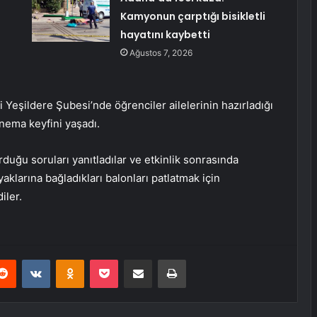
Kamyonun çarptığı bisikletli
hayatını kaybetti
Ağustos 7, 2026
Yeşildere Şubesi’nde öğrenciler ailelerinin hazırladığı
sinema keyfini yaşadı.
duğu soruları yanıtladılar ve etkinlik sonrasında
aklarına bağladıkları balonları patlatmak için
iler.
erest
Reddit
VKontakte
Odnoklassniki
Pocket
E-Posta ile paylaş
Yazdır