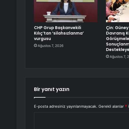
CHP Grup Başkanvekili
Çin: Güney
Kılıç’tan ‘silahsızlanma’
Davranış K
vurgusu
Görüşmele
Sonuçlanma
Ağustos 7, 2026
Destekley
Ağustos 7, 
Bir yanıt yazın
E-posta adresiniz yayınlanmayacak.
Gerekli alanlar
*
i
Y
o