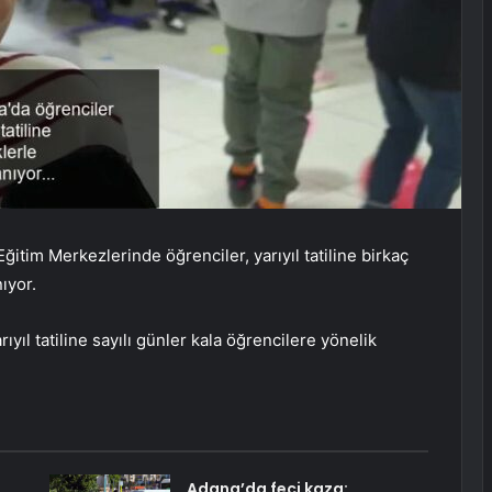
tim Merkezlerinde öğrenciler, yarıyıl tatiline birkaç
ıyor.
yıl tatiline sayılı günler kala öğrencilere yönelik
Adana’da feci kaza: