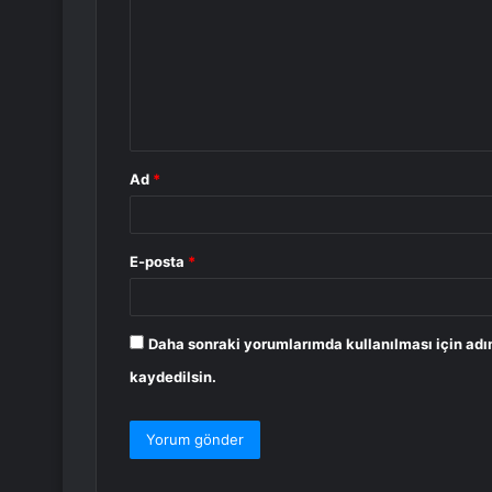
r
u
m
*
Ad
*
E-posta
*
Daha sonraki yorumlarımda kullanılması için adı
kaydedilsin.