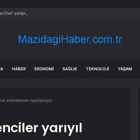
rChef şampiyonu Eren’in cenazesinde duygusal anlar: Annesi güçlükle a
FA
HABER
EKONOMI
SAĞLIK
TEKNOLOJI
YAŞAM
ine etkinliklerle hazırlanıyor
ciler yarıyıl