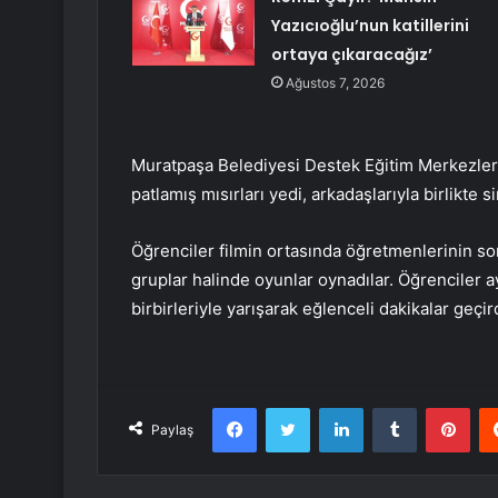
Yazıcıoğlu’nun katillerini
ortaya çıkaracağız’
Ağustos 7, 2026
Muratpaşa Belediyesi Destek Eğitim Merkezleri 
patlamış mısırları yedi, arkadaşlarıyla birlikte 
Öğrenciler filmin ortasında öğretmenlerinin sor
gruplar halinde oyunlar oynadılar. Öğrenciler ay
birbirleriyle yarışarak eğlenceli dakikalar geçird
Facebook
Twitter
LinkedIn
Tumblr
Pint
Paylaş