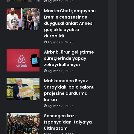
Ağustos 8, 2026
MasterChef şampiyonu
Eren’in cenazesinde
duygusal anlar: Annesi
güçlükle ayakta
durabildi
Ağustos 8, 2026
Airbnb, ürün geliştirme
süreçlerinde yapay
zekayı kullanıyor
Ağustos 8, 2026
Mahkemeden Beyaz
Saray’daki balo salonu
projesine durdurma
kararı
Ağustos 8, 2026
Schengen krizi:
İspanya’dan İtalya’ya
ültimatom