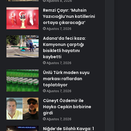
Ağustos 8, 2026
Remzi Çayır: ‘Muhsin
Yazıcıoğlu’nun katillerini
ortaya çıkaracağız’
Ağustos 7, 2026
Adana’da feci kaza:
Kamyonun çarptığı
bisikletli hayatını
kaybetti
Ağustos 7, 2026
Ünlü Türk maden suyu
markası raflardan
toplatılıyor
Ağustos 7, 2026
Cüneyt Özdemir ile
Hayko Cepkin birbirine
girdi
Ağustos 7, 2026
Niğde’de Silahlı Kavga: 1