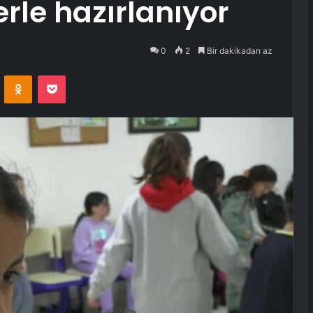
lerle hazırlanıyor
0
2
Bir dakikadan az
VKontakte
Odnoklassniki
Pocket