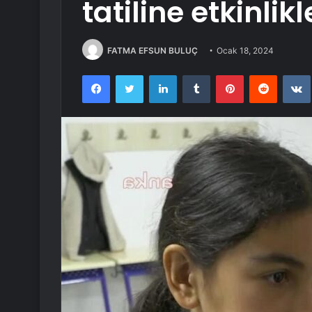
tatiline etkinlik
FATMA EFSUN BULUÇ
Ocak 18, 2024
Facebook
Twitter
LinkedIn
Tumblr
Pinterest
Reddit