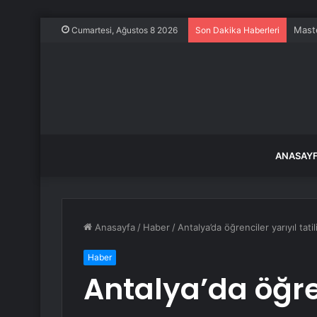
Maste
Cumartesi, Ağustos 8 2026
Son Dakika Haberleri
ANASAY
Anasayfa
/
Haber
/
Antalya’da öğrenciler yarıyıl tatil
Haber
Antalya’da öğren