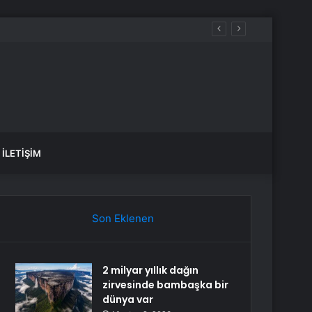
yakta durabildi
İLETIŞIM
Son Eklenen
2 milyar yıllık dağın
zirvesinde bambaşka bir
dünya var