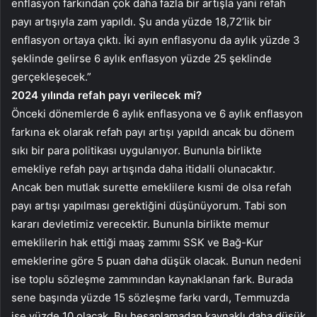
enflasyon farkından çok daha fazla bir artışla yani refah
payı artışıyla zam yapıldı. Şu anda yüzde 18,72’lik bir
enflasyon ortaya çıktı. İki ayın enflasyonu da aylık yüzde 3
şeklinde gelirse 6 aylık enflasyon yüzde 25 şeklinde
gerçekleşecek.”
2024 yılında refah payı verilecek mi?
Önceki dönemlerde 6 aylık enflasyona ve 6 aylık enflasyon
farkına ek olarak refah payı artışı yapıldı ancak bu dönem
sıkı bir para politikası uygulanıyor. Bununla birlikte
emekliye refah payı artışında daha itidalli olunacaktır.
Ancak ben mutlak surette emeklilere kısmi de olsa refah
payı artışı yapılması gerektiğini düşünüyorum. Tabi son
kararı devletimiz verecektir. Bununla birlikte memur
emeklilerin hak ettiği maaş zammı SSK ve Bağ-Kur
emeklerine göre 5 puan daha düşük olacak. Bunun nedeni
ise toplu sözleşme zammından kaynaklanan fark. Burada
sene başında yüzde 15 sözleşme farkı vardı, Temmuzda
ise yüzde 10 olacak. Bu hesaplamadan kaynaklı daha düşük