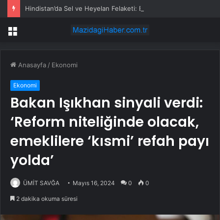
Hindistan’da Sel ve Heyelan Felaketi: En Az 25 Kişi Hayatını Kaybetti
Menü
Anasayfa
/
Ekonomi
Ekonomi
Bakan Işıkhan sinyali verdi:
‘Reform niteliğinde olacak,
emeklilere ‘kısmi’ refah payı
yolda’
ÜMİT SAVĞA
Mayıs 16, 2024
0
0
2 dakika okuma süresi