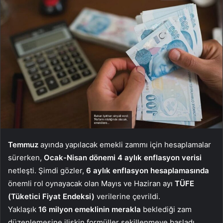
Temmuz
ayında yapılacak emekli zammı için hesaplamalar
sürerken,
Ocak-Nisan dönemi 4 aylık enflasyon verisi
netleşti. Şimdi gözler,
6 aylık enflasyon hesaplamasında
önemli rol oynayacak olan Mayıs ve Haziran ayı
TÜFE
(Tüketici Fiyat Endeksi)
verilerine çevrildi.
Yaklaşık
16 milyon emeklinin merakla
beklediği zam
düzenlemesine ilişkin formüller şekillenmeye başladı.