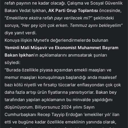
refah payının ne kadar olacağı. Çalışma ve Sosyal Güvenlik
Bakanı Vedat Işıkhan,
AK Parti Grup Toplantısı
öncesinde,
“
Emeklilere ekstra refah payı verilecek mi?”
şeklindeki
soruya,
“Her şey için çok erken. Temmuz ayını bekleyelim”
diye yanıt verdi.
Konuya ilişkin Mynet’e değerlendirmelerde bulunan
Yeminli Mali Müşavir ve Ekonomist Muhammet Bayram
Bakan Işıkhan
’ın açıklamalarını anımsatarak şunları
söyledi:
“Burada özellikle piyasa açısından emekli maaşları ve
memur maaşları konuşulmaya başlandığı anda maalesef
bazı kötü niyetli ve fırsatçı tüccarlar enflasyondan çok çok
daha fazla artışı ürün fiyatlarına yansıtıyorlar. Bakan bey
tarafından yapılan açıklamanın bu minvalde yapıldığını
düşünüyorum. Biliyorsunuz 2024 yılını Sayın
Cumhurbaşkanı Recep Tayyip Erdoğan ‘emekliler yılı’ ilan
etti ve bugüne kadar özellikle emeklinin yanında olarak,