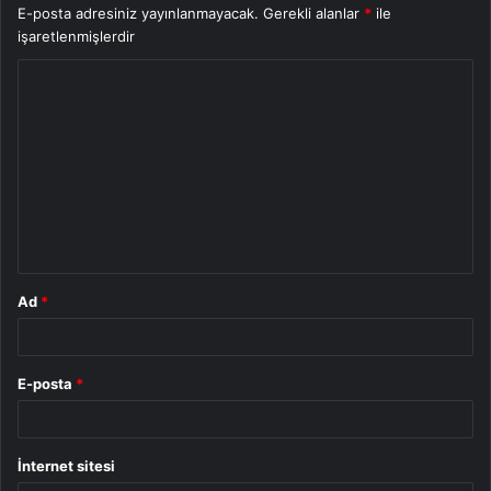
E-posta adresiniz yayınlanmayacak.
Gerekli alanlar
*
ile
işaretlenmişlerdir
Y
o
r
u
m
*
Ad
*
E-posta
*
İnternet sitesi