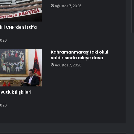
Ağustos 7, 2026
kil CHP’den istifa
2026
Kahramanmaraş’taki okul
saldırısında aileye dava
Ağustos 7, 2026
utluk İlişkileri
2026