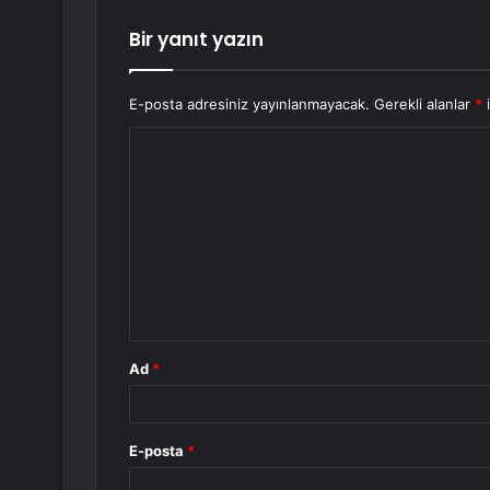
Bir yanıt yazın
E-posta adresiniz yayınlanmayacak.
Gerekli alanlar
*
i
Y
o
r
u
m
*
Ad
*
E-posta
*