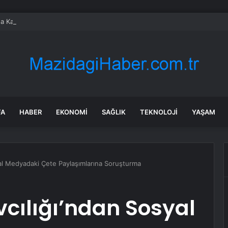
da Kamyonun Tıra Arkadan Çarptığı Kazada 2 Kişi Yaralandı
FA
HABER
EKONOMI
SAĞLIK
TEKNOLOJI
YAŞAM
yal Medyadaki Çete Paylaşımlarına Soruşturma
cılığı’ndan Sosyal