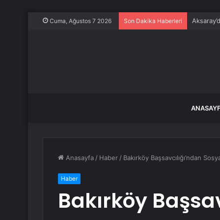
Aksaray’
Cuma, Ağustos 7 2026
Son Dakika Haberleri
ANASAY
Anasayfa
/
Haber
/
Bakırköy Başsavcılığı’ndan Sos
Haber
Bakırköy Başsav