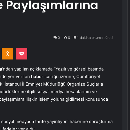
 Paylaşımlarına
0
0
1 dakika okuma süresi
VKontakte
Odnoklassniki
Pocket
ı
‘ndan yapılan açıklamada “Yazılı ve görsel basında
inde yer verilen
haber
içeriği üzerine, Cumhuriyet
k, İstanbul İl Emniyet Müdürlüğü Organize Suçlarla
rlüklerine ilgili sosyal medya hesaplarının ve
n paylaşımlara ilişkin işlem yoluna gidilmesi konusunda
r sosyal medyada tarife yayınlıyor” haberine soruşturma
 ifadeler yer aldı: