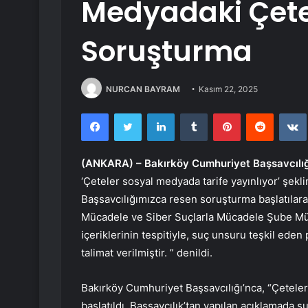
Medyadaki Çete
Soruşturma
NURCAN BAYRAM
Kasım 22, 2025
Facebook
Twitter
LinkedIn
Tumblr
Pinterest
Reddit
(ANKARA) –
Bakırköy Cumhuriyet Başsavcılığ
‘Çeteler sosyal medyada tarife yayınlıyor’ şekl
Başsavcılığımızca resen soruşturma başlatılara
Mücadele ve Siber Suçlarla Mücadele Şube Müdü
içeriklerinin tespitiyle, suç unsuru teşkil ede
talimat verilmiştir. ” denildi.
Bakırköy Cumhuriyet Başsavcılığı’nca, “Çetele
başlatıldı. Başsavcılık’tan yapılan açıklamada şu