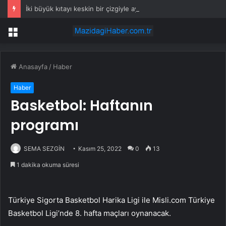
İki büyük kıtayı keskin bir çizgiyle ayırıyor ama hiçbir canlı burayı geçemiyor
Menü
Anasayfa
/
Haber
Haber
Basketbol: Haftanın
programı
SEMA SEZGİN
Kasım 25, 2022
0
13
1 dakika okuma süresi
Türkiye Sigorta Basketbol Harika Ligi ile Misli.com Türkiye
Basketbol Ligi’nde 8. hafta maçları oynanacak.