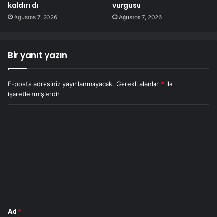
kaldırıldı
vurgusu
Ağustos 7, 2026
Ağustos 7, 2026
Bir yanıt yazın
E-posta adresiniz yayınlanmayacak.
Gerekli alanlar
*
ile
işaretlenmişlerdir
Y
o
r
u
m
*
Ad
*