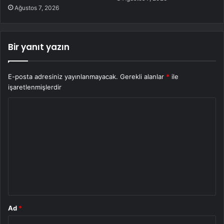
Ağustos 7, 2026
Bir yanıt yazın
E-posta adresiniz yayınlanmayacak.
Gerekli alanlar
*
ile
işaretlenmişlerdir
Y
o
r
u
m
*
Ad
*