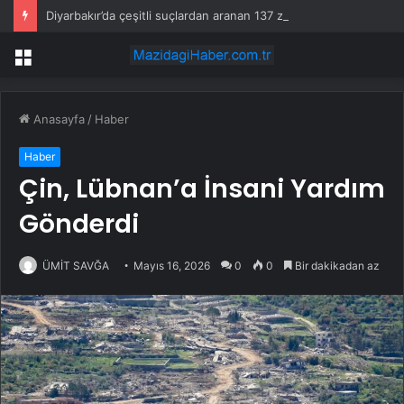
Diyarbakır’da çeşitli suçlardan aranan 137 zanlı yakalandı
Menü
Anasayfa
/
Haber
Haber
Çin, Lübnan’a İnsani Yardım
Gönderdi
ÜMİT SAVĞA
Mayıs 16, 2026
0
0
Bir dakikadan az