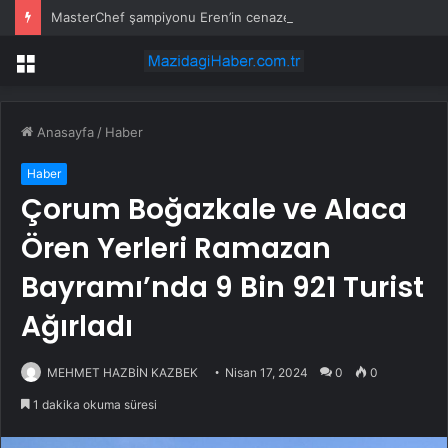
MasterChef şampiyonu Eren’in cenazesinde duygusal anlar: Annesi güçlükle ayakta durabildi
Menü
Anasayfa
/
Haber
Haber
Çorum Boğazkale ve Alaca
Ören Yerleri Ramazan
Bayramı’nda 9 Bin 921 Turist
Ağırladı
MEHMET HAZBİN KAZBEK
Nisan 17, 2024
0
0
1 dakika okuma süresi