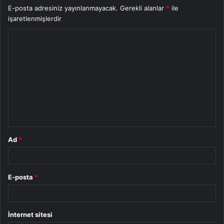
E-posta adresiniz yayınlanmayacak.
Gerekli alanlar
*
ile
işaretlenmişlerdir
Y
o
r
u
m
*
Ad
*
E-posta
*
İnternet sitesi