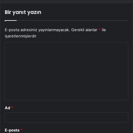
Bir yanıt yazın
E-posta adresiniz yayınlanmayacak.
Gerekli alanlar
*
ile
işaretlenmişlerdir
Y
o
r
u
m
*
Ad
*
E-posta
*