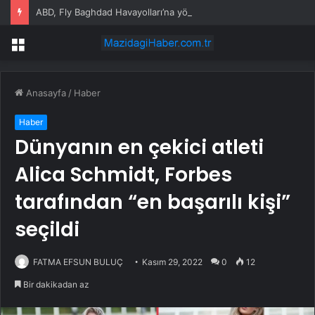
ABD, Fly Baghdad Havayolları’na yönelik yaptırımları kaldırdı
Menü
Anasayfa
/
Haber
Haber
Dünyanın en çekici atleti
Alica Schmidt, Forbes
tarafından “en başarılı kişi”
seçildi
FATMA EFSUN BULUÇ
Kasım 29, 2022
0
12
Bir dakikadan az