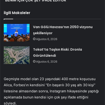
“BENİM İÇİN ÇOK ŞEY İFADE EDİYOR”
İlgili Makaleler
Van Gölü Havzası’nın 2050 vizyonu
şekilleniyor
Ağustos 6, 2026
Tokat’ta Taşkın Riski: Dronla
Görüntülendi
Ağustos 6, 2026
Geçmişte model olan 23 yaşındaki 400 metre koşucusu
Alica, Forbes’ın kendisini “En başarılı 30 yaş altı 30 kişi”
listesine almasından sonra, Instagram hikayesinde yaptığı
açıklamada bunun kendisi için çok şey ifade ettiğini
söyledi.