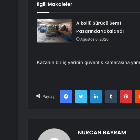
İlgili Makaleler
Alkollü Sürücü Semt
Pazarında Yakalandı
Ağustos 6, 2026
Kazanın bir iş yerinin güvenlik kamerasına yansı
Facebook
Twitter
LinkedIn
Tumblr
Pint
Paylaş
NURCAN BAYRAM