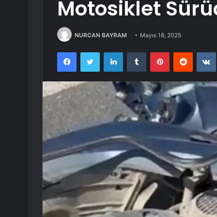
Motosiklet Sür
NURCAN BAYRAM
Mayıs 18, 2025
Facebook
Twitter
LinkedIn
Tumblr
Pinterest
Reddit