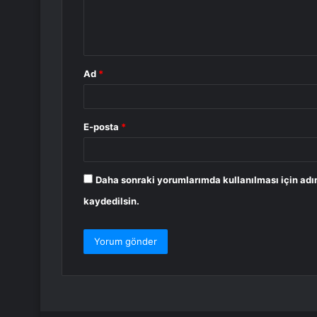
m
*
Ad
*
E-posta
*
Daha sonraki yorumlarımda kullanılması için adı
kaydedilsin.