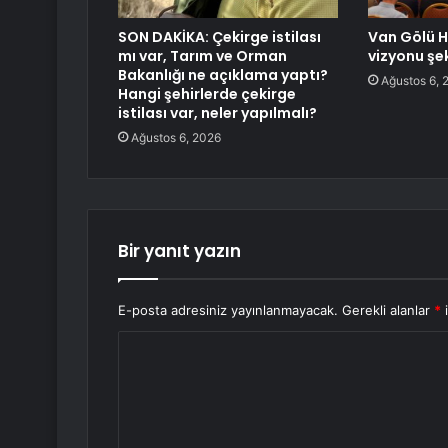
SON DAKİKA: Çekirge istilası
Van Gölü H
mı var, Tarım ve Orman
vizyonu şek
Bakanlığı ne açıklama yaptı?
Ağustos 6, 
Hangi şehirlerde çekirge
istilası var, neler yapılmalı?
Ağustos 6, 2026
Bir yanıt yazın
E-posta adresiniz yayınlanmayacak.
Gerekli alanlar
*
i
Y
o
r
u