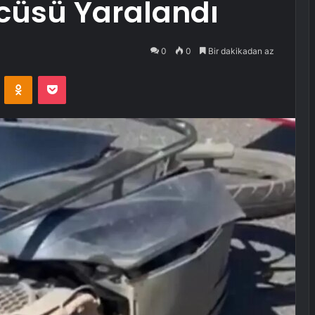
ücüsü Yaralandı
0
0
Bir dakikadan az
VKontakte
Odnoklassniki
Pocket