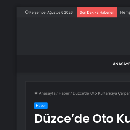
Hemşi
Perşembe, Ağustos 6 2026
Son Dakika Haberleri
ANASAY
Anasayfa
/
Haber
/
Düzce’de Oto Kurtarıcıya Çarpa
Haber
Düzce’de Oto K