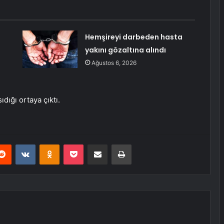
Hemşireyi darbeden hasta
yakını gözaltına alındı
Ağustos 6, 2026
dığı ortaya çıktı.
erest
Reddit
VKontakte
Odnoklassniki
Pocket
E-Posta ile paylaş
Yazdır