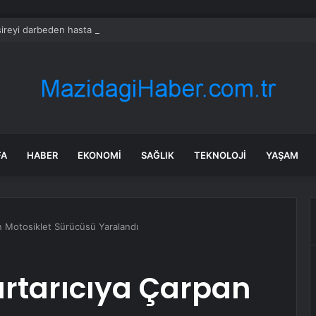
reyi darbeden hasta yakını gözaltına alındı
FA
HABER
EKONOMI
SAĞLIK
TEKNOLOJI
YAŞAM
n Motosiklet Sürücüsü Yaralandı
urtarıcıya Çarpan