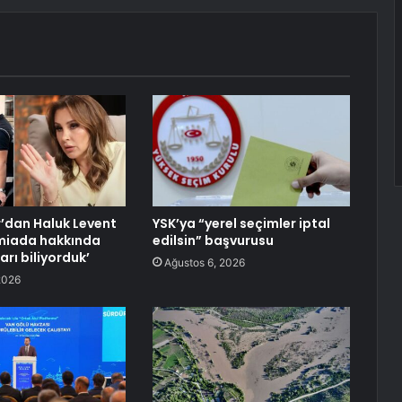
’dan Haluk Levent
YSK’ya “yerel seçimler iptal
Camiada hakkında
edilsin” başvurusu
rı biliyorduk’
Ağustos 6, 2026
2026