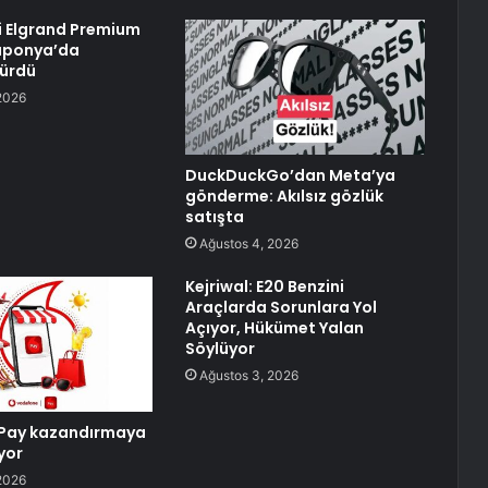
i Elgrand Premium
Japonya’da
Sürdü
2026
DuckDuckGo’dan Meta’ya
gönderme: Akılsız gözlük
satışta
Ağustos 4, 2026
Kejriwal: E20 Benzini
Araçlarda Sorunlara Yol
Açıyor, Hükümet Yalan
Söylüyor
Ağustos 3, 2026
Pay kazandırmaya
yor
2026