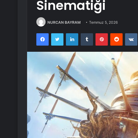
Sinematiği
NURCAN BAYRAM
Temmuz 5, 2026
Facebook
Twitter
LinkedIn
Tumblr
Pinterest
Reddit