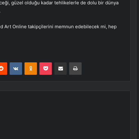
eceği, güzel olduğu kadar tehlikelerle de dolu bir dünya
.
d Art Online takipçilerini memnun edebilecek mi, hep
erest
Reddit
VKontakte
Odnoklassniki
Pocket
E-Posta ile paylaş
Yazdır