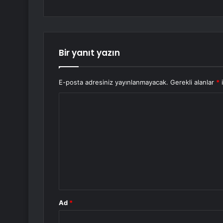
Bir yanıt yazın
E-posta adresiniz yayınlanmayacak.
Gerekli alanlar
*
i
Y
o
r
u
m
*
Ad
*