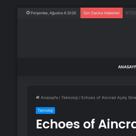
ABD, 
Perşembe, Ağustos 6 2026
Son Dakika Haberleri
ANASAY
Anasayfa
/
Teknoloji
/
Echoes of Aincrad Açılış Sin
Teknoloji
Echoes of Aincra