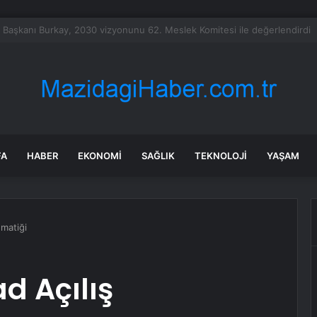
Fly Baghdad Havayolları’na yönelik yaptırımları kaldırdı
FA
HABER
EKONOMI
SAĞLIK
TEKNOLOJI
YAŞAM
ematiği
d Açılış