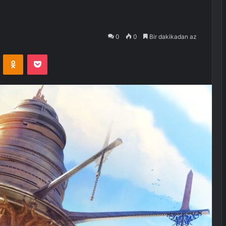
0
0
Bir dakikadan az
VKontakte
Odnoklassniki
Pocket