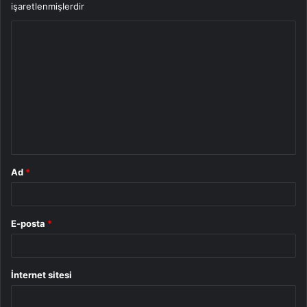
işaretlenmişlerdir
Y
o
r
u
m
*
Ad
*
E-posta
*
İnternet sitesi