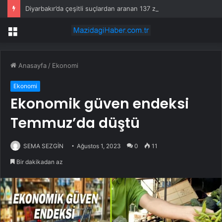
Diyarbakır’da çeşitli suçlardan aranan 137 zanlı yakalandı
Menü
Anasayfa
/
Ekonomi
Ekonomi
Ekonomik güven endeksi
Temmuz’da düştü
SEMA SEZGİN
Ağustos 1, 2023
0
11
Bir dakikadan az