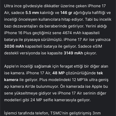
Ultra ince gövdesiyle dikkatler üzerine çeken iPhone 17
Air, sadece
5.5 mm
kalınlığı ve
146 gr
ağırlığıyla hafifliği ve
inceliği önceleyen kullanıcılara hitap ediyor. Tabi bu incelik
bazı dezavantajları da beraberinde getiriyor. Yerini aldığı
iPhone 16 Plus geçtiğimiz sene 4674 mAh kapasiteli
batarya ile piyasaya sürülmüştü. iPhone 17 Air ise yalnızca
3036 mAh
kapasiteli batarya ile geliyor. Sadece eSIM
destekli versiyonda ise kapasite
3149 mAh
çıkıyor.
Apple’ın inceliği sağlamak için feragat ettiği bir diğer alan
ise kamera. iPhone 17 Air,
48 MP
çözünürlüğünde
tek
kamera
ile geliyor. Plus modelindeki 12 MP’lik ultra geniş
açı kamera Air’de bulunmuyor. Ön kamerada ise Apple bu
sene yükseltmeye gidiyor ve iPhone 17 Air serinin diğer
modelleri gibi 24 MP selfie kamerasıyla geliyor.
İşlemci tarafında telefon, TSMC’nin geliştirişmiş 3nm