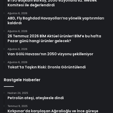
BTSO Başkanı Burkay, 2030 vizyonunu 62. Meslek
Komitesi ile değerlendirdi
Ağustos 6, 2026
ABD, Fly Baghdad Havayolları’na yönelik yaptırımları
kaldırdı
Ağustos 6, 2026
26 Temmuz 2026 BİM Aktüel ürünler! BİM’e bu hafta
Pazar günü hangi ürünler gelecek?
Ağustos 6, 2026
Van Gölü Havzası’nın 2050 vizyonu şekilleniyor
Ağustos 6, 2026
Tokat’ta Taşkın Riski: Dronla Görüntülendi
Rastgele Haberler
Haziran 24, 2025
Petrolün ateşi, ateşkesle dindi
Temmuz 9, 2025
Kırkpınar’da karşılaşan Ağıralioğlu ve İnce güreşe