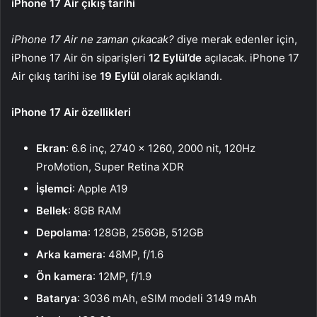
iPhone 17 Air çıkış tarihi
iPhone 17 Air ne zaman çıkacak?
diye merak edenler için,
iPhone 17 Air ön siparişleri
12 Eylül’de
açılacak. iPhone 17
Air çıkış tarihi ise
19 Eylül
olarak açıklandı.
iPhone 17 Air özellikleri
Ekran
: 6.6 inç, 2740 x 1260, 2000 nit, 120Hz
ProMotion, Super Retina XDR
İşlemci
: Apple A19
Bellek
: 8GB RAM
Depolama
: 128GB, 256GB, 512GB
Arka kamera
: 48MP, f/1.6
Ön kamera
: 12MP, f/1.9
Batarya
: 3036 mAh, eSIM modeli 3149 mAh