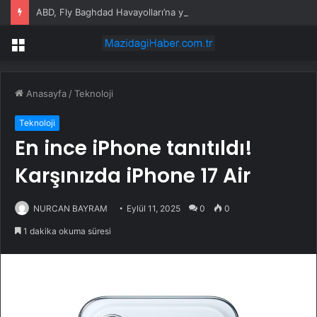
ABD, Fly Baghdad Havayolları’na yönelik yaptırımları kaldırdı
Menü
Anasayfa
/
Teknoloji
Teknoloji
En ince iPhone tanıtıldı!
Karşınızda iPhone 17 Air
NURCAN BAYRAM
Eylül 11, 2025
0
0
1 dakika okuma süresi