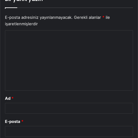
E-posta adresiniz yayınlanmayacak.
Gerekli alanlar
*
ile
işaretlenmişlerdir
Y
o
r
u
m
*
Ad
*
E-posta
*