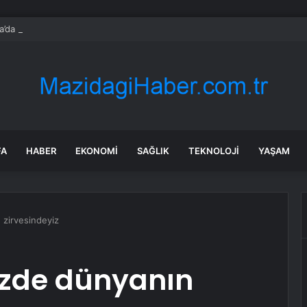
’da feci kaza: Kamyonun çarptığı bisikletli hayatını kaybetti
FA
HABER
EKONOMI
SAĞLIK
TEKNOLOJI
YAŞAM
 zirvesindeyiz
izde dünyanın