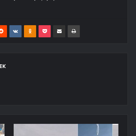
erest
Reddit
VKontakte
Odnoklassniki
Pocket
E-Posta ile paylaş
Yazdır
EK