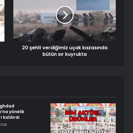
20 şehit verdiğimiz uçak kazasında
bütün sır kuyrukta
aghdad
ı’na yönelik
ı kaldırdı
2026