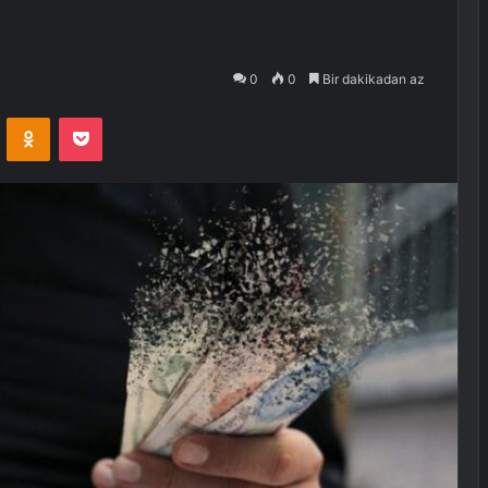
0
0
Bir dakikadan az
VKontakte
Odnoklassniki
Pocket