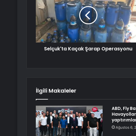
Selçuk'ta Kaçak Şarap Operasyonu
İlgili Makaleler
ABD, Fly B
Havayollar
yaptırımlar
Ağustos 6, 