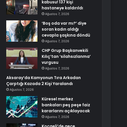
kabusu! 137 kişi
hastaneye kaldırıldı
Ağustos 7, 2026
‘Boş oda var mı?’ diye
soran kadın aldığı
cevapla şaşkına döndü
Ağustos 7, 2026
CHP Grup Başkanvekili
Kılıç’tan ‘silahsızlanma’
vurgusu
Ağustos 7, 2026
Aksaray’da Kamyonun Tıra Arkadan
Çarptığı Kazada 2 Kişi Yaralandı
Ağustos 7, 2026
Küresel merkez
bankaları peş peşe faiz
kararlarını açıklayacak
Ağustos 7, 2026
Kocaeli’de gece