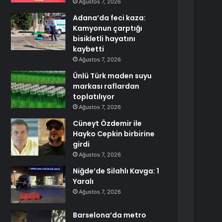
Ağustos 7, 2026
Adana’da feci kaza:
Kamyonun çarptığı
bisikletli hayatını
kaybetti
Ağustos 7, 2026
Ünlü Türk maden suyu
markası raflardan
toplatılıyor
Ağustos 7, 2026
Cüneyt Özdemir ile
Hayko Cepkin birbirine
girdi
Ağustos 7, 2026
Niğde’de Silahlı Kavga: 1
Yaralı
Ağustos 7, 2026
Barselona’da metro