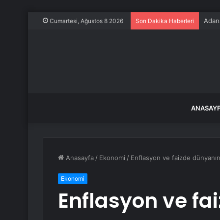
Adana
Cumartesi, Ağustos 8 2026
Son Dakika Haberleri
ANASAY
Anasayfa
/
Ekonomi
/
Enflasyon ve faizde dünyanın
Ekonomi
Enflasyon ve fa