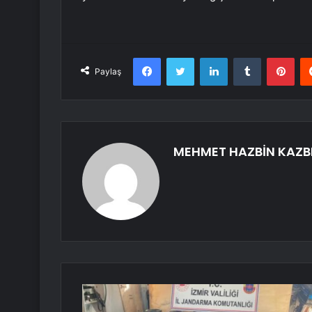
Facebook
Twitter
LinkedIn
Tumblr
Pint
Paylaş
MEHMET HAZBİN KAZB