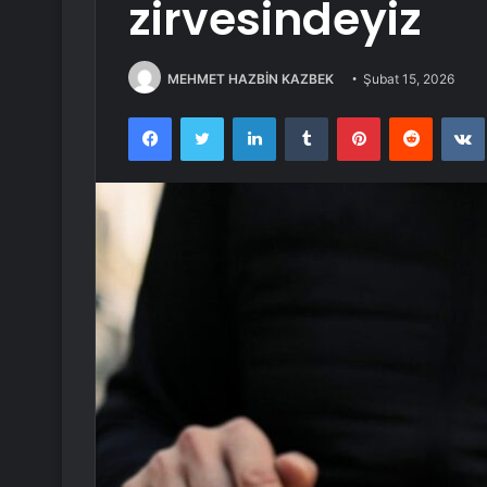
zirvesindeyiz
MEHMET HAZBİN KAZBEK
Şubat 15, 2026
Facebook
Twitter
LinkedIn
Tumblr
Pinterest
Reddit