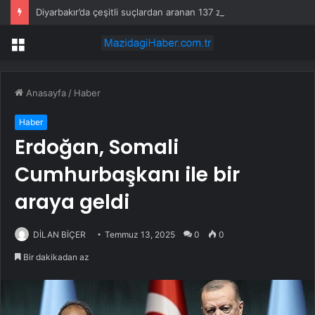
Diyarbakır’da çeşitli suçlardan aranan 137 zanlı yakalandı
Menü
Anasayfa
/
Haber
Haber
Erdoğan, Somali
Cumhurbaşkanı ile bir
araya geldi
DİLAN BİÇER
Temmuz 13, 2025
0
0
Bir dakikadan az