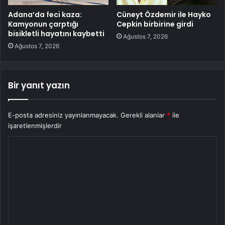
Adana’da feci kaza:
Cüneyt Özdemir ile Hayko
Kamyonun çarptığı
Cepkin birbirine girdi
bisikletli hayatını kaybetti
Ağustos 7, 2026
Ağustos 7, 2026
Bir yanıt yazın
E-posta adresiniz yayınlanmayacak.
Gerekli alanlar
*
ile
işaretlenmişlerdir
Y
o
r
u
m
*