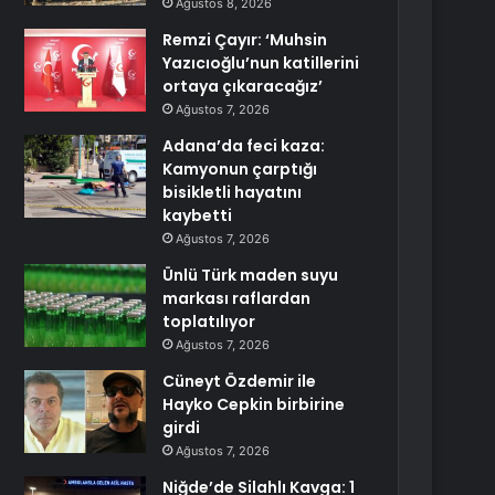
Ağustos 8, 2026
Remzi Çayır: ‘Muhsin
Yazıcıoğlu’nun katillerini
ortaya çıkaracağız’
Ağustos 7, 2026
Adana’da feci kaza:
Kamyonun çarptığı
bisikletli hayatını
kaybetti
Ağustos 7, 2026
Ünlü Türk maden suyu
markası raflardan
toplatılıyor
Ağustos 7, 2026
Cüneyt Özdemir ile
Hayko Cepkin birbirine
girdi
Ağustos 7, 2026
Niğde’de Silahlı Kavga: 1