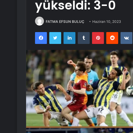
yükseldi: 3-0
FATMA EFSUN BULUÇ
Haziran 10, 2023
Facebook
Twitter
LinkedIn
Tumblr
Pinterest
Reddit