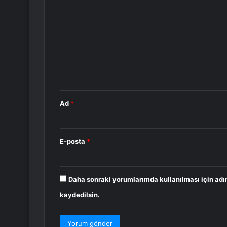
o
r
u
m
*
Ad
*
E-posta
*
Daha sonraki yorumlarımda kullanılması için adı
kaydedilsin.