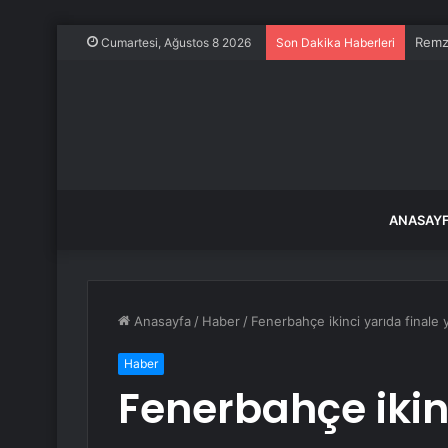
Remzi
Cumartesi, Ağustos 8 2026
Son Dakika Haberleri
ANASAY
Anasayfa
/
Haber
/
Fenerbahçe ikinci yarıda finale 
Haber
Fenerbahçe ikin