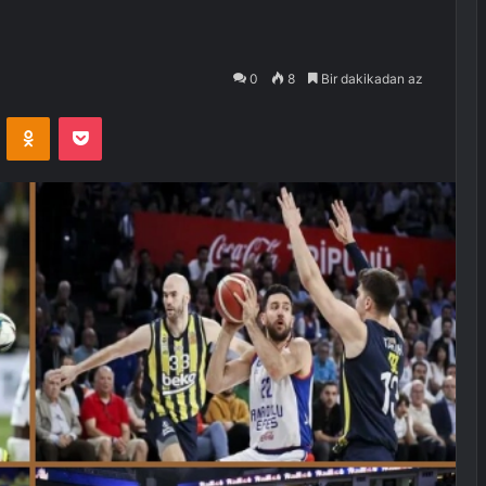
0
8
Bir dakikadan az
VKontakte
Odnoklassniki
Pocket