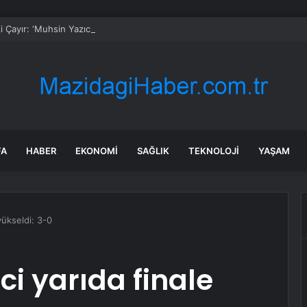
 Çayır: ‘Muhsin Yazıcıoğlu’nun katillerini ortaya çıkaracağız’
FA
HABER
EKONOMI
SAĞLIK
TEKNOLOJI
YAŞAM
yükseldi: 3-0
ci yarıda finale