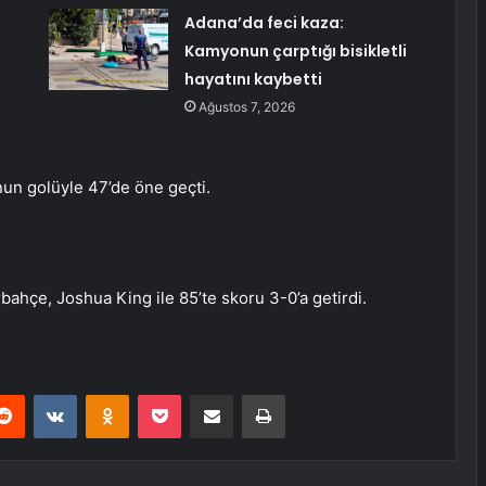
Adana’da feci kaza:
Kamyonun çarptığı bisikletli
hayatını kaybetti
Ağustos 7, 2026
’nun golüyle 47’de öne geçti.
ahçe, Joshua King ile 85’te skoru 3-0’a getirdi.
erest
Reddit
VKontakte
Odnoklassniki
Pocket
E-Posta ile paylaş
Yazdır