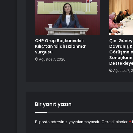
CHP Grup Başkanvekili
Çin: Güney
Kılıç’tan ‘silahsızlanma’
Davranış K
vurgusu
Görüşmele
Sonuçlanma
Ağustos 7, 2026
Destekley
Ağustos 7, 
Bir yanıt yazın
E-posta adresiniz yayınlanmayacak.
Gerekli alanlar
*
i
Y