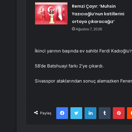
Remzi Çayır: ‘Muhsin
Yazıcıoğlu’nun katillerini
ortaya çıkaracağız’
Ağustos 7, 2026
İkinci yarının başında ev sahibi Ferdi Kadıoğlu
58’de Batshuayi farkı 2’ye çıkardı.
Sivasspor ataklarından sonuç alamazken Fenerb
Facebook
Twitter
LinkedIn
Tumblr
Pint
Paylaş