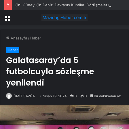
Çin: Güney Çin Denizi Davranış Kuralları Görüşmelerinin Sonuçlanması Bölgesel Barışı Destekleyecek
Menü
Anasayfa
/
Haber
Haber
Galatasaray’da 5
futbolcuyla sözleşme
yenilendi
ÜMİT SAVĞA
Nisan 19, 2024
0
0
Bir dakikadan az