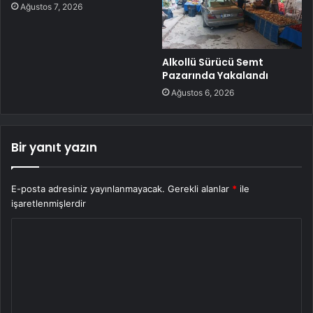
Ağustos 7, 2026
Alkollü Sürücü Semt
Pazarında Yakalandı
Ağustos 6, 2026
Bir yanıt yazın
E-posta adresiniz yayınlanmayacak.
Gerekli alanlar
*
ile
işaretlenmişlerdir
Y
o
r
u
m