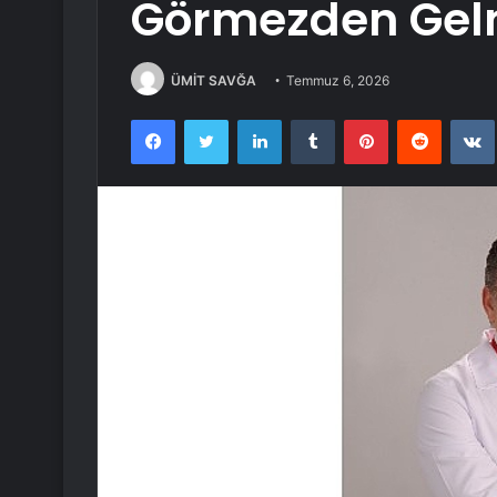
Görmezden Gel
ÜMİT SAVĞA
Temmuz 6, 2026
Facebook
Twitter
LinkedIn
Tumblr
Pinterest
Reddit