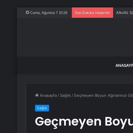
Alkollü 
Cuma, Ağustos 7 2026
Son Dakika Haberleri
ANASAY
Anasayfa
/
Sağlık
/
Geçmeyen Boyun Ağrılarınızı G
Sağlık
Geçmeyen Boyun