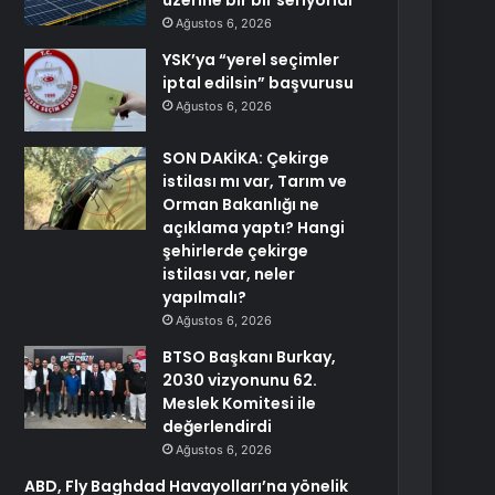
üzerine bir bir seriyorlar
Ağustos 6, 2026
YSK’ya “yerel seçimler
iptal edilsin” başvurusu
Ağustos 6, 2026
SON DAKİKA: Çekirge
istilası mı var, Tarım ve
Orman Bakanlığı ne
açıklama yaptı? Hangi
şehirlerde çekirge
istilası var, neler
yapılmalı?
Ağustos 6, 2026
BTSO Başkanı Burkay,
2030 vizyonunu 62.
Meslek Komitesi ile
değerlendirdi
Ağustos 6, 2026
ABD, Fly Baghdad Havayolları’na yönelik