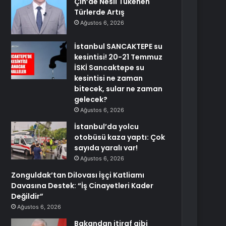
Çin’de Nesli Tükenen
Türlerde Artış
Ağustos 6, 2026
İstanbul SANCAKTEPE su
kesintisi! 20-21 Temmuz
İSKİ Sancaktepe su
kesintisi ne zaman
bitecek, sular ne zaman
gelecek?
Ağustos 6, 2026
İstanbul’da yolcu
otobüsü kaza yaptı: Çok
sayıda yaralı var!
Ağustos 6, 2026
Zonguldak’tan Dilovası İşçi Katliamı
Davasına Destek: “İş Cinayetleri Kader
Değildir”
Ağustos 6, 2026
Bakandan itiraf gibi