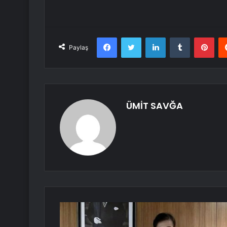
Facebook
Twitter
LinkedIn
Tumblr
Pint
Paylaş
ÜMİT SAVĞA