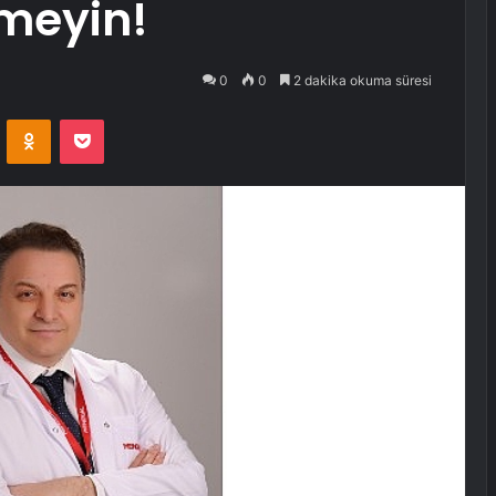
meyin!
0
0
2 dakika okuma süresi
VKontakte
Odnoklassniki
Pocket