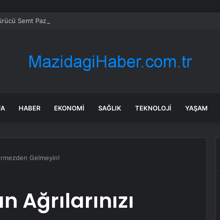
Sürücü Semt Pazarında Yakalandı
FA
HABER
EKONOMI
SAĞLIK
TEKNOLOJI
YAŞAM
örmezden Gelmeyin!
 Ağrılarınızı