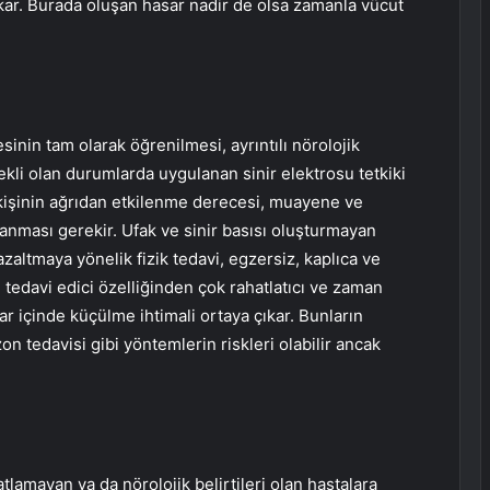
ıkar. Burada oluşan hasar nadir de olsa zamanla vücut
sinin tam olarak öğrenilmesi, ayrıntılı nörolojik
li olan durumlarda uygulanan sinir elektrosu tetkiki
n kişinin ağrıdan etkilenme derecesi, muayene ve
lanması gerekir. Ufak ve sinir basısı oluşturmayan
zaltmaya yönelik fizik tedavi, egzersiz, kaplıca ve
 tedavi edici özelliğinden çok rahatlatıcı ve zaman
lar içinde küçülme ihtimali ortaya çıkar. Bunların
on tedavisi gibi yöntemlerin riskleri olabilir ancak
hatlamayan ya da nörolojik belirtileri olan hastalara