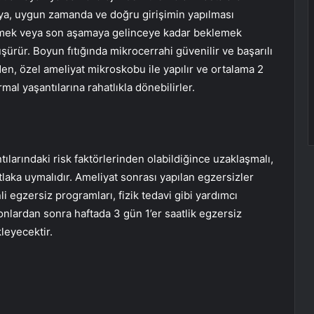
aya, uygun zamanda ve doğru girişimin yapılması
gitmek veya son aşamaya gelinceye kadar beklemek
şürür. Boyun fıtığında mikrocerrahi güvenilir ve başarılı
den, özel ameliyat mikroskobu ile yapılır ve ortalama 2
rmal yaşantılarına rahatlıkla dönebilirler.
ılarındaki risk faktörlerinden olabildiğince uzaklaşmalı,
tlaka uymalıdır. Ameliyat sonrası yapılan egzersizler
li egzersiz programları, fizik tedavi gibi yardımcı
nlardan sonra haftada 3 gün 1’er saatlik egzersiz
leyecektir.