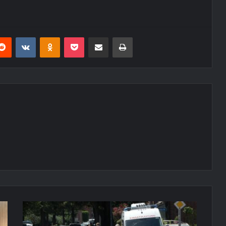
erest
Reddit
VKontakte
Odnoklassniki
Pocket
E-Posta ile paylaş
Yazdır