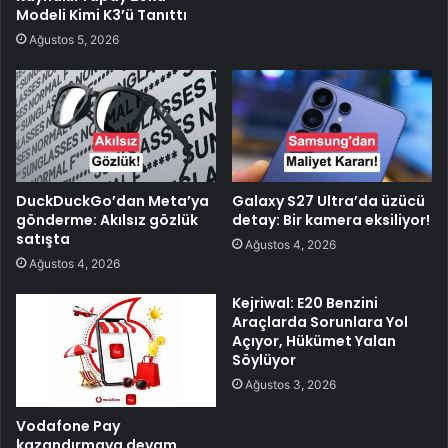
Modeli Kimi K3’ü Tanıttı
Ağustos 5, 2026
DuckDuckGo’dan Meta’ya
Galaxy S27 Ultra’da üzücü
gönderme: Akılsız gözlük
detay: Bir kamera eksiliyor!
satışta
Ağustos 4, 2026
Ağustos 4, 2026
Kejriwal: E20 Benzini
Araçlarda Sorunlara Yol
Açıyor, Hükümet Yalan
Söylüyor
Ağustos 3, 2026
Vodafone Pay
kazandırmaya devam