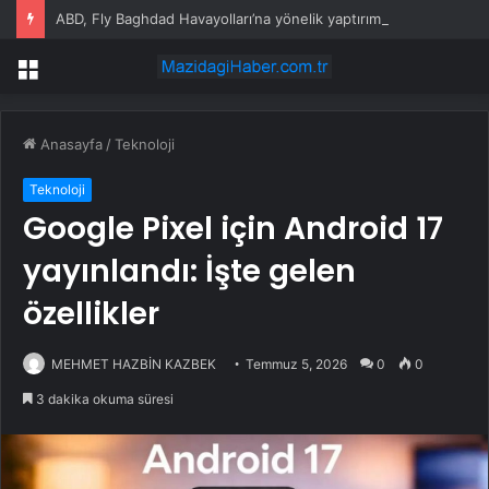
ABD, Fly Baghdad Havayolları’na yönelik yaptırımları kaldırdı
Menü
Anasayfa
/
Teknoloji
Teknoloji
Google Pixel için Android 17
yayınlandı: İşte gelen
özellikler
MEHMET HAZBİN KAZBEK
Temmuz 5, 2026
0
0
3 dakika okuma süresi