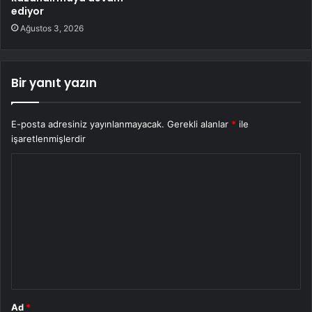
ediyor
Ağustos 3, 2026
Bir yanıt yazın
E-posta adresiniz yayınlanmayacak.
Gerekli alanlar
*
ile
işaretlenmişlerdir
Y
o
r
u
m
*
Ad
*