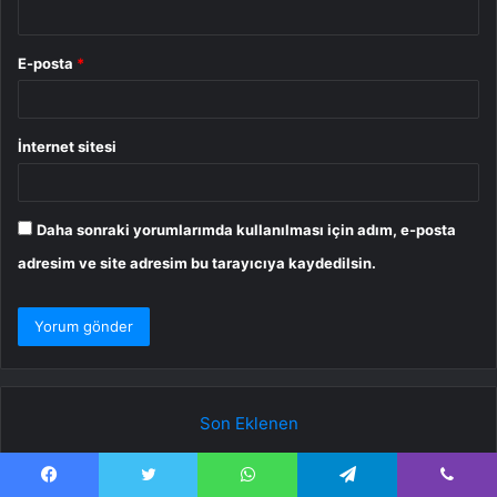
E-posta
*
İnternet sitesi
Daha sonraki yorumlarımda kullanılması için adım, e-posta
adresim ve site adresim bu tarayıcıya kaydedilsin.
Son Eklenen
Özgür Özel: YENİ Parti, milletimizin
Facebook
Twitter
WhatsApp
Telegram
Viber