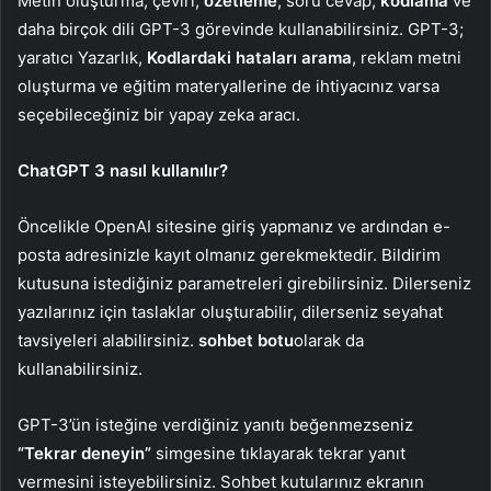
Metin oluşturma, çeviri,
özetleme
, soru cevap,
kodlama
ve
daha birçok dili GPT-3 görevinde kullanabilirsiniz. GPT-3;
yaratıcı Yazarlık,
Kodlardaki hataları arama
, reklam metni
oluşturma ve eğitim materyallerine de ihtiyacınız varsa
seçebileceğiniz bir yapay zeka aracı.
ChatGPT 3 nasıl kullanılır?
Öncelikle OpenAI sitesine giriş yapmanız ve ardından e-
posta adresinizle kayıt olmanız gerekmektedir. Bildirim
kutusuna istediğiniz parametreleri girebilirsiniz. Dilerseniz
yazılarınız için taslaklar oluşturabilir, dilerseniz seyahat
tavsiyeleri alabilirsiniz.
sohbet botu
olarak da
kullanabilirsiniz.
GPT-3’ün isteğine verdiğiniz yanıtı beğenmezseniz
“Tekrar deneyin”
simgesine tıklayarak tekrar yanıt
vermesini isteyebilirsiniz. Sohbet kutularınız ekranın