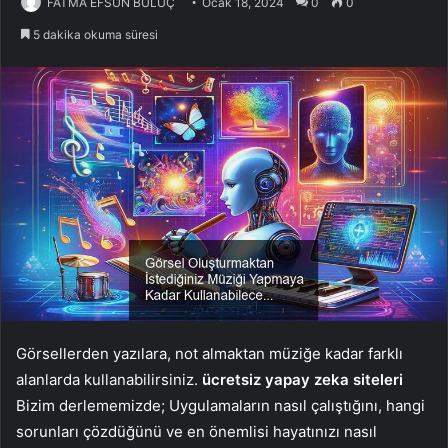
FATMA EFSUN BULUÇ
Ocak 18, 2024
0
0
5 dakika okuma süresi
Görsellerden yazılara, not almaktan müziğe kadar farklı
alanlarda kullanabilirsiniz.
ücretsiz yapay zeka siteleri
Bizim derlememizde; Uygulamaların nasıl çalıştığını, hangi
sorunları çözdüğünü ve en önemlisi hayatınızı nasıl