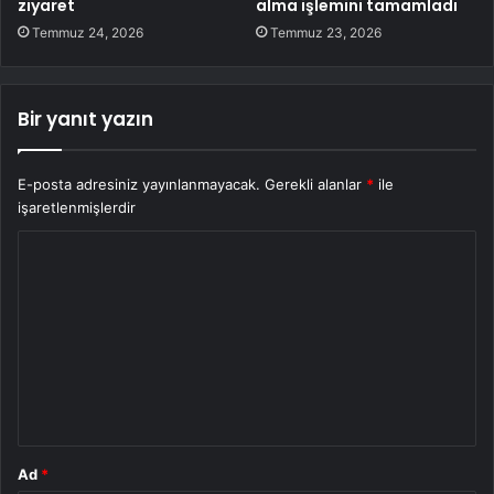
ziyaret
alma işlemini tamamladı
Temmuz 24, 2026
Temmuz 23, 2026
Bir yanıt yazın
E-posta adresiniz yayınlanmayacak.
Gerekli alanlar
*
ile
işaretlenmişlerdir
Y
o
r
u
m
*
Ad
*