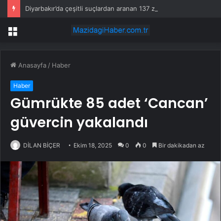
Diyarbakır’da çeşitli suçlardan aranan 137 zanlı yakalandı
Menü
Anasayfa
/
Haber
Haber
Gümrükte 85 adet ‘Cancan’
güvercin yakalandı
DİLAN BİÇER
Ekim 18, 2025
0
0
Bir dakikadan az