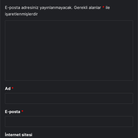
E-posta adresiniz yayınlanmayacak.
Gerekli alanlar
*
ile
işaretlenmişlerdir
Y
o
r
u
m
*
Ad
*
E-posta
*
İnternet sitesi