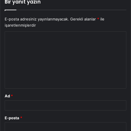
Bir yanıt yazın
E-posta adresiniz yayınlanmayacak.
Gerekli alanlar
*
ile
işaretlenmişlerdir
Y
o
r
u
m
*
Ad
*
E-posta
*