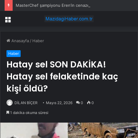
MasterChef şampiyonu Eren’in cenazesinde duygusal anlar: Annesi güçlükle ayakta durabildi
Menü
Anasayfa
/
Haber
Haber
Hatay sel SON DAKİKA!
Hatay sel felaketinde kaç
kişi öldü?
DİLAN BİÇER
Mayıs 22, 2026
0
0
1 dakika okuma süresi