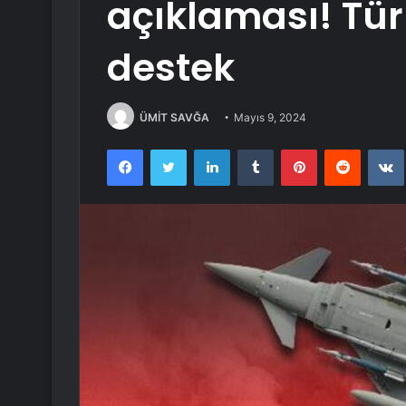
açıklaması! Tür
destek
ÜMİT SAVĞA
Mayıs 9, 2024
Facebook
Twitter
LinkedIn
Tumblr
Pinterest
Reddit