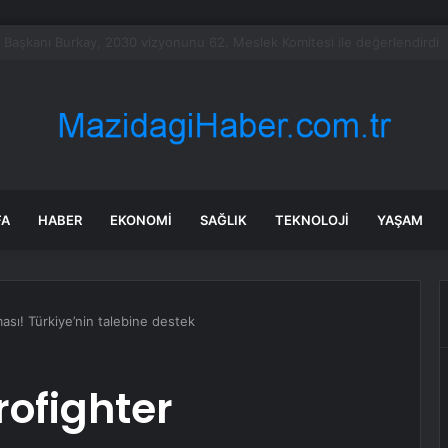
Fly Baghdad Havayolları’na yönelik yaptırımları kaldırdı
FA
HABER
EKONOMI
SAĞLIK
TEKNOLOJI
YAŞAM
ması! Türkiye’nin talebine destek
rofighter