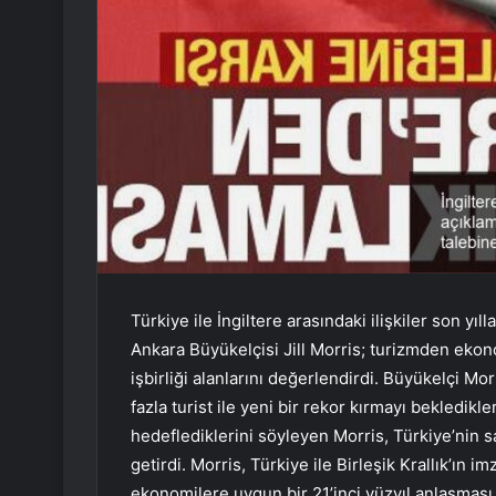
Türkiye ile İngiltere arasındaki ilişkiler son yı
Ankara Büyükelçisi Jill Morris; turizmden ekon
işbirliği alanlarını değerlendirdi. Büyükelçi M
fazla turist ile yeni bir rekor kırmayı bekledikle
hedeflediklerini söyleyen Morris, Türkiye’nin s
getirdi. Morris, Türkiye ile Birleşik Krallık’ın
ekonomilere uygun bir 21’inci yüzyıl anlaşması o