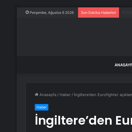
ABD, 
Perşembe, Ağustos 6 2026
Son Dakika Haberleri
ANASAY
Anasayfa
/
Haber
/
İngiltere’den Eurofighter açıkla
Haber
İngiltere’den Eu