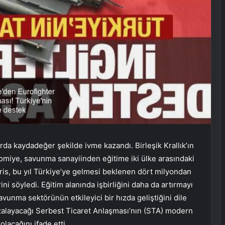
llarda kaydadeğer şekilde ivme kazandı. Birleşik Krallık’ın
omiye, savunma sanayiinden eğitime iki ülke arasındaki
orris, bu yıl Türkiye’ye gelmesi beklenen dört milyondan
rini söyledi. Eğitim alanında işbirliğini daha da artırmayı
avunma sektörünün etkileyici bir hızda geliştiğini dile
 imzalayacağı Serbest Ticaret Anlaşması’nın (STA) modern
lacağını ifade etti.