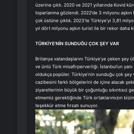
üzerine çıktı. 2020 ve 2021 yıllarında Kovid kür
toparlanma gözlendi. 2022’de 3 milyonu aşkın Br
çok üstüne çıktık. 2023’te Türkiye’yi 3,81 milyon 
yıl dört milyonu aşkın turist ile bir rekor daha 
TÜRKİYE’NİN SUNDUĞU ÇOK ŞEY VAR
Britanya vatandaşlarını Türkiye’ye çeken şey ül
ve ünlü Türk misafirperverliği. İstanbul’un yanı s
oldukça popüler. Türkiye’nin sunduğu çok şey v
cazibesini farklı bölgelerini de içine alacak şek
ziyaretlerinin büyük bir çoğunluğu sıkıntısız g
etmemiz gerektiğinde Türk ortaklarımızın bizim
teşekkür etme fırsatı sunuyor.