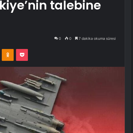
kiye’nin talebine
0
0
7 dakika okuma süresi
VKontakte
Odnoklassniki
Pocket