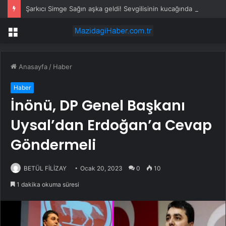
Şarkıcı Simge Sağın aşka geldi! Sevgilisinin kucağında poz verdi
Menü
Anasayfa
/
Haber
Haber
İnönü, DP Genel Başkanı
Uysal’dan Erdoğan’a Cevap
Göndermeli
BETÜL FİLİZAY
Ocak 20, 2023
0
10
1 dakika okuma süresi