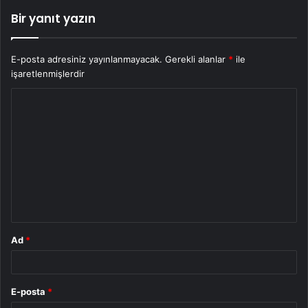
Bir yanıt yazın
E-posta adresiniz yayınlanmayacak.
Gerekli alanlar
*
ile
işaretlenmişlerdir
Y
o
r
u
m
*
Ad
*
E-posta
*