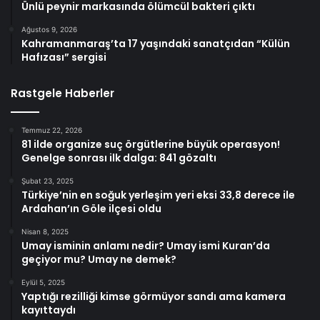
Ünlü peynir markasında ölümcül bakteri çıktı
Ağustos 9, 2026
Kahramanmaraş’ta 17 yaşındaki sanatçıdan “Külün
Hafızası” sergisi
Rastgele Haberler
Temmuz 22, 2026
81 ilde organize suç örgütlerine büyük operasyon!
Genelge sonrası ilk dalga: 841 gözaltı
Şubat 23, 2025
Türkiye’nin en soğuk yerleşim yeri eksi 33,8 derece ile
Ardahan’ın Göle ilçesi oldu
Nisan 8, 2025
Umay isminin anlamı nedir? Umay ismi Kuran’da
geçiyor mu? Umay ne demek?
Eylül 5, 2025
Yaptığı rezilliği kimse görmüyor sandı ama kamera
kayıttaydı