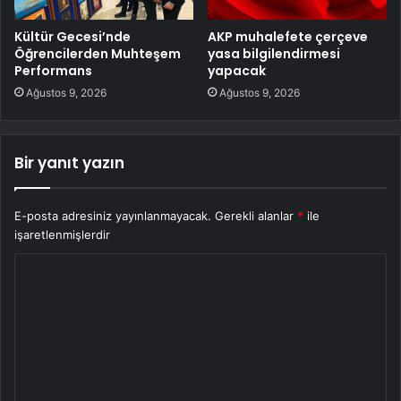
Kültür Gecesi’nde
AKP muhalefete çerçeve
Öğrencilerden Muhteşem
yasa bilgilendirmesi
Performans
yapacak
Ağustos 9, 2026
Ağustos 9, 2026
Bir yanıt yazın
E-posta adresiniz yayınlanmayacak.
Gerekli alanlar
*
ile
işaretlenmişlerdir
Y
o
r
u
m