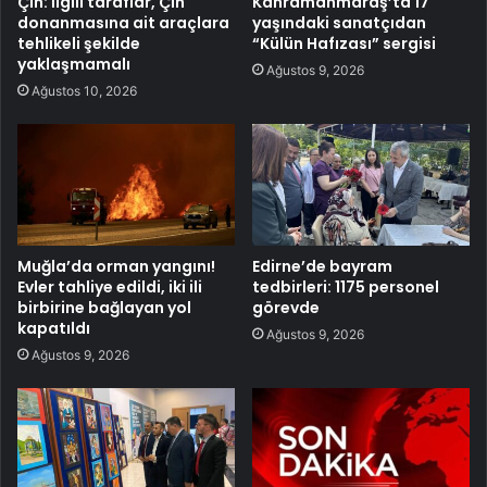
Çin: İlgili taraflar, Çin
Kahramanmaraş’ta 17
donanmasına ait araçlara
yaşındaki sanatçıdan
tehlikeli şekilde
“Külün Hafızası” sergisi
yaklaşmamalı
Ağustos 9, 2026
Ağustos 10, 2026
Muğla’da orman yangını!
Edirne’de bayram
Evler tahliye edildi, iki ili
tedbirleri: 1175 personel
birbirine bağlayan yol
görevde
kapatıldı
Ağustos 9, 2026
Ağustos 9, 2026