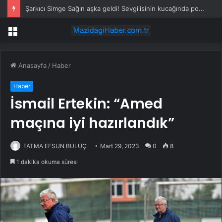
Şarkıcı Simge Sağın aşka geldi! Sevgilisinin kucağında poz verdi
Menü
Anasayfa
/
Haber
Haber
İsmail Ertekin: “Amed
maçına iyi hazırlandık”
FATMA EFSUN BULUÇ
Mart 29, 2023
0
8
1 dakika okuma süresi