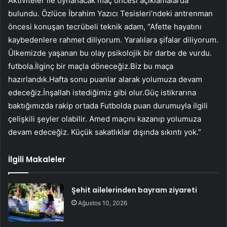
Aktiviteler ile oynanacak maç öncesi açıklamalarda
bulundu. Özlüce İbrahim Yazıcı Tesisleri’ndeki antrenman
öncesi konuşan tecrübeli teknik adam, “Afette hayatını
kaybedenlere rahmet diliyorum. Yaralılara şifalar diliyorum.
Ülkemizde yaşanan bu olay psikolojik bir darbe de vurdu.
futbola.İlginç bir maçla döneceğiz.Biz bu maça
hazırlandık.Hafta sonu puanlar alarak yolumuza devam
edeceğiz.İnşallah istediğimiz gibi olur.Güç istikrarına
baktığımızda rakip ortada Futbolda puan durumuyla ilgili
çelişkili şeyler olabilir. Amed maçını kazanıp yolumuza
devam edeceğiz. Küçük sakatlıklar dışında sıkıntı yok.”
İlgili Makaleler
Şehit ailelerinden bayram ziyareti
Ağustos 10, 2026