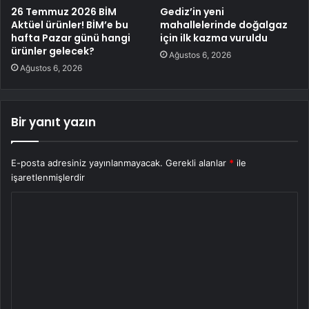
26 Temmuz 2026 BİM
Gediz’in yeni
Aktüel ürünler! BİM’e bu
mahallelerinde doğalgaz
hafta Pazar günü hangi
için ilk kazma vuruldu
ürünler gelecek?
Ağustos 6, 2026
Ağustos 6, 2026
Bir yanıt yazın
E-posta adresiniz yayınlanmayacak.
Gerekli alanlar
*
ile
işaretlenmişlerdir
Y
o
r
u
m
*