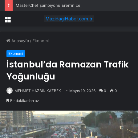
MasterChef şampiyonu Eren’in cenazesinde duygusal anlar: Annesi güçlükle ayakta durabildi
Menü
Anasayfa
/
Ekonomi
Ekonomi
İstanbul’da Ramazan Trafik
Yoğunluğu
MEHMET HAZBİN KAZBEK
Mayıs 19, 2026
0
0
Bir dakikadan az