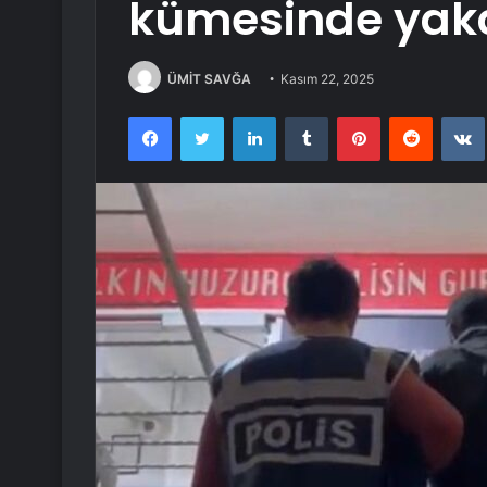
kümesinde yak
ÜMİT SAVĞA
Kasım 22, 2025
Facebook
Twitter
LinkedIn
Tumblr
Pinterest
Reddit