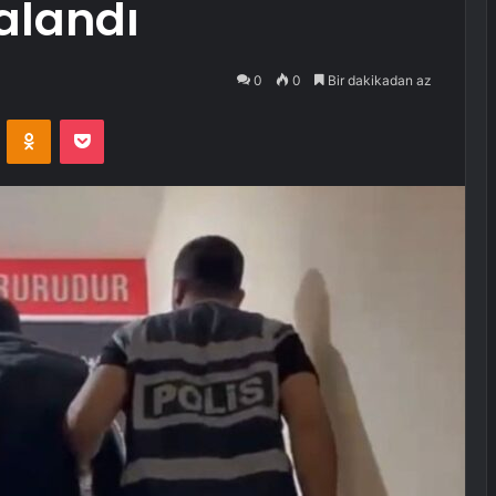
alandı
0
0
Bir dakikadan az
VKontakte
Odnoklassniki
Pocket