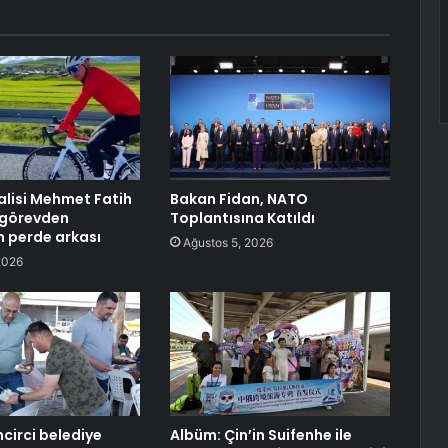
lisi Mehmet Fatih
Bakan Fidan, NATO
n görevden
Toplantısına Katıldı
n perde arkası
Ağustos 5, 2026
2026
circi belediye
Albüm: Çin’in Suifenhe ile