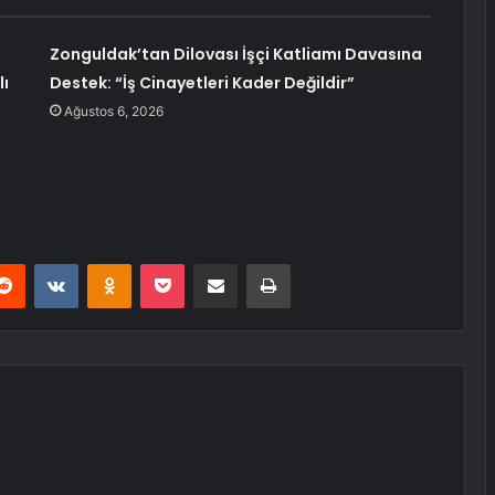
Zonguldak’tan Dilovası İşçi Katliamı Davasına
lı
Destek: “İş Cinayetleri Kader Değildir”
Ağustos 6, 2026
erest
Reddit
VKontakte
Odnoklassniki
Pocket
E-Posta ile paylaş
Yazdır