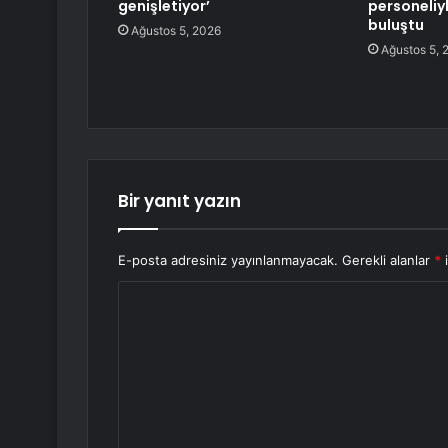
genişletiyor’
personeliy
buluştu
Ağustos 5, 2026
Ağustos 5, 
Bir yanıt yazın
E-posta adresiniz yayınlanmayacak.
Gerekli alanlar
*
i
Y
o
r
u
m
*