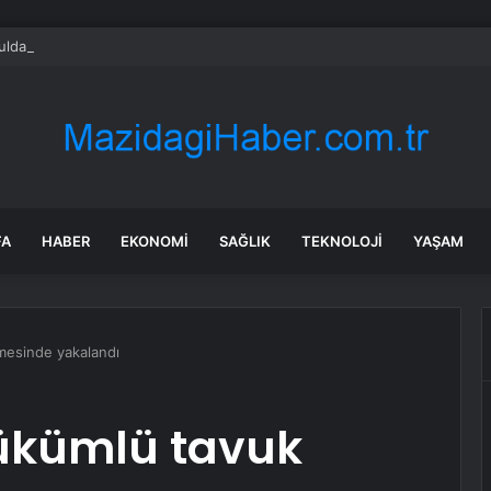
ldak’tan Dilovası İşçi Katliamı Davasına Destek: “İş Cinayetleri Kader Deği
FA
HABER
EKONOMI
SAĞLIK
TEKNOLOJI
YAŞAM
ümesinde yakalandı
 hükümlü tavuk