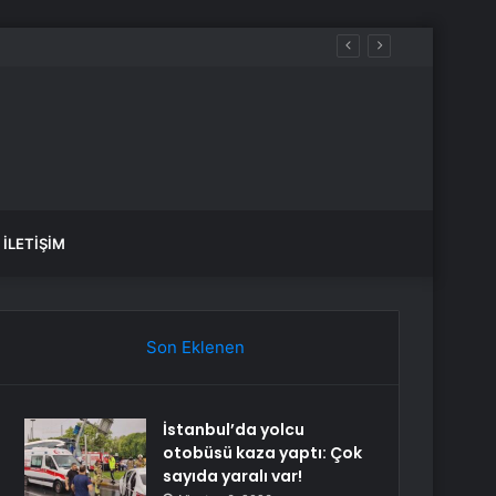
ldir”
İLETIŞIM
Son Eklenen
İstanbul’da yolcu
otobüsü kaza yaptı: Çok
sayıda yaralı var!