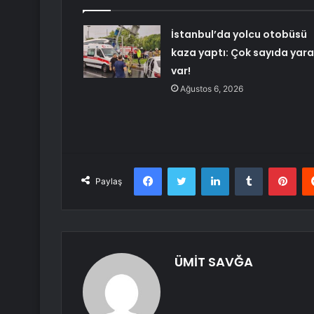
İstanbul’da yolcu otobüsü
kaza yaptı: Çok sayıda yara
var!
Ağustos 6, 2026
Facebook
Twitter
LinkedIn
Tumblr
Pint
Paylaş
ÜMİT SAVĞA