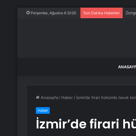
Zongu
Perşembe, Ağustos 6 2026
Son Dakika Haberleri
ANASAY
Anasayfa
/
Haber
/
İzmir’de firari hükümlü tavuk k
Haber
İzmir’de firari