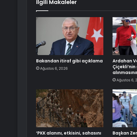
İlgili Makaleler
Bakandan itiraf gibi açıklama
Ardahan Va
Çiçekli’ni
Ağustos 6, 2026
alınmasını
Ağustos 6, 
‘PKK alanını, etkisini, sahasını
Başkan Zen