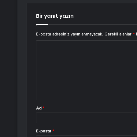
Bir yanıt yazın
E-posta adresiniz yayınlanmayacak.
Gerekli alanlar
*
i
Y
o
r
u
m
*
Ad
*
E-posta
*