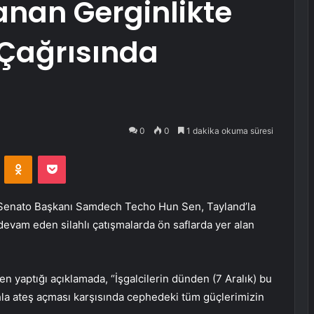
anan Gerginlikte
 Çağrısında
0
0
1 dakika okuma süresi
VKontakte
Odnoklassniki
Pocket
enato Başkanı Samdech Techo Hun Sen, Tayland’la
vam eden silahlı çatışmalarda ön saflarda yer alan
 yaptığı açıklamada, “İşgalcilerin dünden (7 Aralık) bu
hla ateş açması karşısında cephedeki tüm güçlerimizin