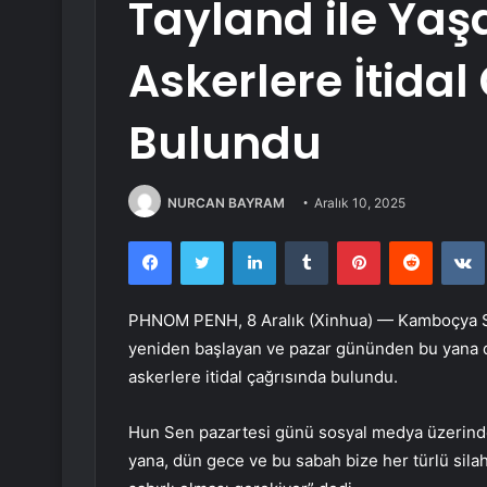
Tayland ile Yaş
Askerlere İtidal
Bulundu
NURCAN BAYRAM
Aralık 10, 2025
Facebook
Twitter
LinkedIn
Tumblr
Pinterest
Reddit
PHNOM PENH, 8 Aralık (Xinhua) — Kamboçya S
yeniden başlayan ve pazar gününden bu yana de
askerlere itidal çağrısında bulundu.
Hun Sen pazartesi günü sosyal medya üzerinden
yana, dün gece ve bu sabah bize her türlü sila