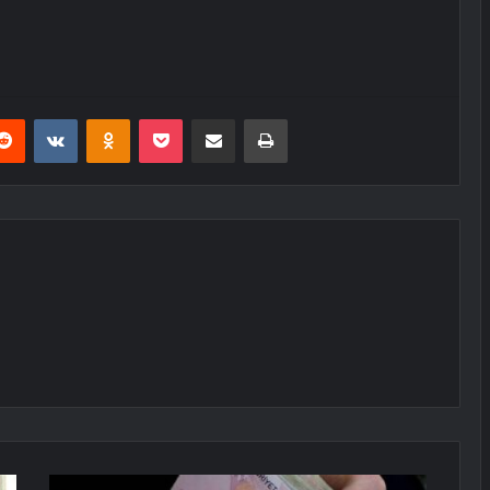
erest
Reddit
VKontakte
Odnoklassniki
Pocket
E-Posta ile paylaş
Yazdır