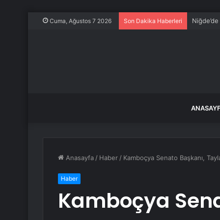
Niğde’de 
Cuma, Ağustos 7 2026
Son Dakika Haberleri
ANASAY
Anasayfa
/
Haber
/
Kamboçya Senato Başkanı, Taylan
Haber
Kamboçya Sena