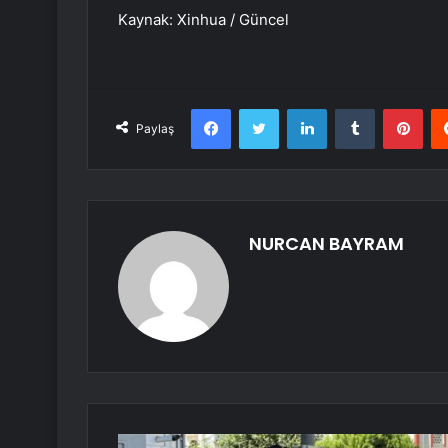
Kaynak: Xinhua / Güncel
Facebook
Twitter
LinkedIn
Tumblr
Pint
Paylaş
NURCAN BAYRAM