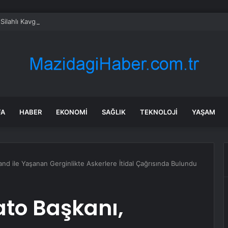
Silahlı Kavga: 1 Yaralı
FA
HABER
EKONOMI
SAĞLIK
TEKNOLOJI
YAŞAM
d ile Yaşanan Gerginlikte Askerlere İtidal Çağrısında Bulundu
to Başkanı,