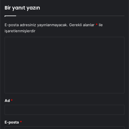
Bir yanıt yazın
E-posta adresiniz yayınlanmayacak.
Gerekli alanlar
*
ile
işaretlenmişlerdir
Y
o
r
u
m
*
Ad
*
E-posta
*