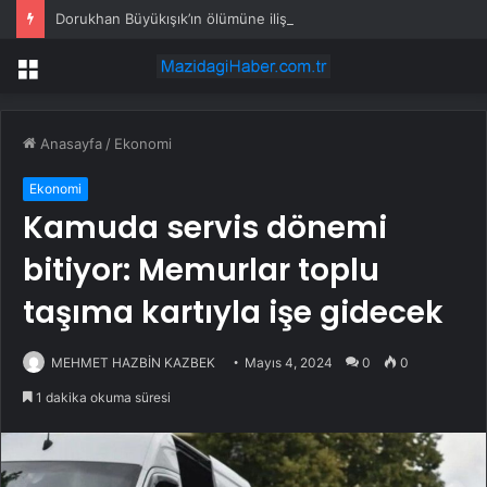
Dorukhan Büyükışık’ın ölümüne ilişkin soruşturmada 5 tutuklama
Menü
Anasayfa
/
Ekonomi
Ekonomi
Kamuda servis dönemi
bitiyor: Memurlar toplu
taşıma kartıyla işe gidecek
MEHMET HAZBİN KAZBEK
Mayıs 4, 2024
0
0
1 dakika okuma süresi