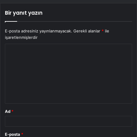
Bir yanıt yazın
E-posta adresiniz yayınlanmayacak.
Gerekli alanlar
*
ile
işaretlenmişlerdir
Y
o
r
u
m
*
Ad
*
E-posta
*