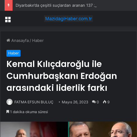
Diyarbakır’da çeşitli suçlardan aranan 137 zanlı yakalandı
Menü
Anasayfa
/
Haber
Haber
Kemal Kılıçdaroğlu ile
Cumhurbaşkanı Erdoğan
arasındaki liderlik farkı
FATMA EFSUN BULUÇ
Mayıs 26, 2023
0
9
1 dakika okuma süresi