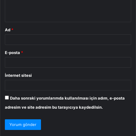
m
*
Ad
*
E-posta
*
İnternet sitesi
Daha sonraki yorumlarımda kullanılması için adım, e-posta
adresim ve site adresim bu tarayıcıya kaydedilsin.