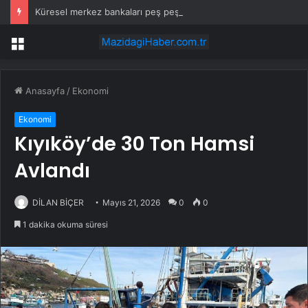
Küresel merkez bankaları peş peşe faiz kararlarını açıklayacak
Menü
Anasayfa
/
Ekonomi
Ekonomi
Kıyıköy’de 30 Ton Hamsi
Avlandı
DİLAN BİÇER
Mayıs 21, 2026
0
0
1 dakika okuma süresi