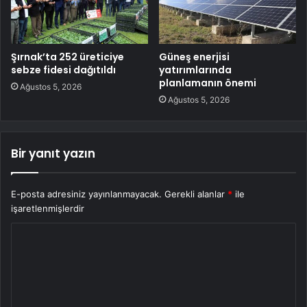
Şırnak’ta 252 üreticiye
Güneş enerjisi
sebze fidesi dağıtıldı
yatırımlarında
planlamanın önemi
Ağustos 5, 2026
Ağustos 5, 2026
Bir yanıt yazın
E-posta adresiniz yayınlanmayacak.
Gerekli alanlar
*
ile
işaretlenmişlerdir
Y
o
r
u