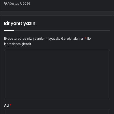
Ağustos 7, 2026
Bir yanıt yazın
E-posta adresiniz yayınlanmayacak.
Gerekli alanlar
*
ile
işaretlenmişlerdir
Y
o
r
u
m
*
Ad
*