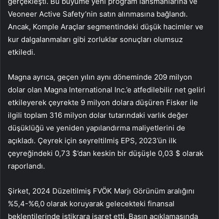
gerçekleşti. Bu büyüme yeni program lansmanlarına ve
Veoneer Active Safety’nin satın alınmasına bağlandı.
Ancak, Komple Araçlar segmentindeki düşük hacimler ve
kur dalgalanmaları gibi zorluklar sonuçları olumsuz
etkiledi.
Magna ayrıca, geçen yılın aynı döneminde 209 milyon
dolar olan Magna International Inc.’e atfedilebilir net geliri
etkileyerek çeyrekte 9 milyon dolara düşüren Fisker ile
ilgili toplam 316 milyon dolar tutarındaki varlık değer
düşüklüğü ve yeniden yapılandırma maliyetlerini de
açıkladı. Çeyrek için seyreltilmiş EPS, 2023’ün ilk
çeyreğindeki 0,73 $’dan keskin bir düşüşle 0,03 $ olarak
raporlandı.
Şirket, 2024 Düzeltilmiş FVÖK Marjı Görünüm aralığını
%5,4-%6,0 olarak koruyarak gelecekteki finansal
beklentilerinde istikrara işaret etti. Basın açıklamasında