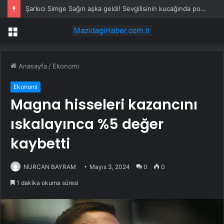
Şarkıcı Simge Sağın aşka geldi! Sevgilisinin kucağında poz verdi
Menü
Anasayfa
/
Ekonomi
Ekonomi
Magna hisseleri kazancını
ıskalayınca %5 değer
kaybetti
NURCAN BAYRAM
Mayıs 3, 2024
0
0
1 dakika okuma süresi