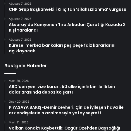
Ağustos 7, 2026
CHP Grup Başkanvekili Kılıç’tan ‘silahsızlanma’ vurgusu
Ağustos 7, 2026
Aksaray’da Kamyonun Tıra Arkadan Çarptığı Kazada 2
Kişi Yaralandı
Ağustos 7, 2026
Küresel merkez bankaları peş peşe faiz kararlarını
açıklayacak
Rastgele Haberler
Mart 29, 2026
ABD’den yeni vize kararı: 50 ülke için 5 bin ile 15 bin
dolar arasında depozito şartı
Ocak 20, 2025
PİYASAYA BAKIŞ-Demir cevheri, Çin’de iyileşen hava ile
arz endişelerinin azalmasıyla yatay seyretti
Mart 31, 2025
Volkan Konak’ı Kaybettik: Özgür Özel’den Başsağlığı