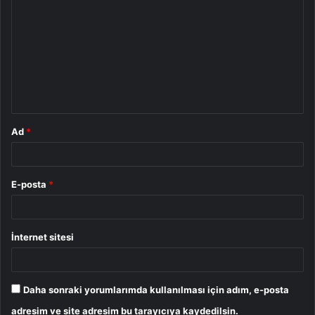
o
r
u
m
*
Ad
*
E-posta
*
İnternet sitesi
Daha sonraki yorumlarımda kullanılması için adım, e-posta
adresim ve site adresim bu tarayıcıya kaydedilsin.