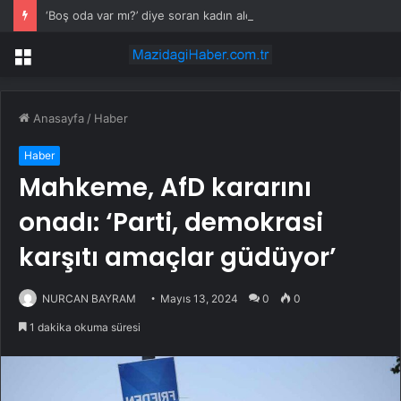
‘Boş oda var mı?’ diye soran kadın aldığı cevapla şaşkına döndü
Menü
Anasayfa
/
Haber
Haber
Mahkeme, AfD kararını
onadı: ‘Parti, demokrasi
karşıtı amaçlar güdüyor’
NURCAN BAYRAM
Mayıs 13, 2024
0
0
1 dakika okuma süresi