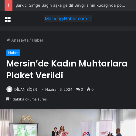
Şarkıcı Simge Sağın aşka geldi! Sevgilisinin kucağında poz verdi
Menü
Anasayfa
/
Haber
Haber
Mersin’de Kadın Muhtarlara
Plaket Verildi
DİLAN BİÇER
Haziran 6, 2024
0
0
1 dakika okuma süresi