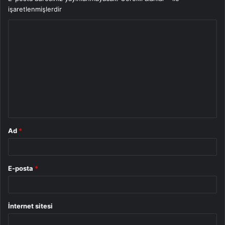
işaretlenmişlerdir
Y
o
r
u
m
*
Ad
*
E-posta
*
İnternet sitesi