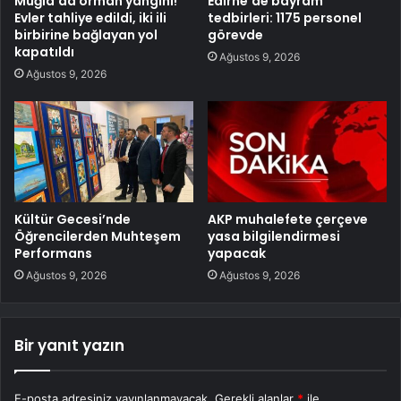
Muğla’da orman yangını!
Edirne’de bayram
Evler tahliye edildi, iki ili
tedbirleri: 1175 personel
birbirine bağlayan yol
görevde
kapatıldı
Ağustos 9, 2026
Ağustos 9, 2026
Kültür Gecesi’nde
AKP muhalefete çerçeve
Öğrencilerden Muhteşem
yasa bilgilendirmesi
Performans
yapacak
Ağustos 9, 2026
Ağustos 9, 2026
Bir yanıt yazın
E-posta adresiniz yayınlanmayacak.
Gerekli alanlar
*
ile