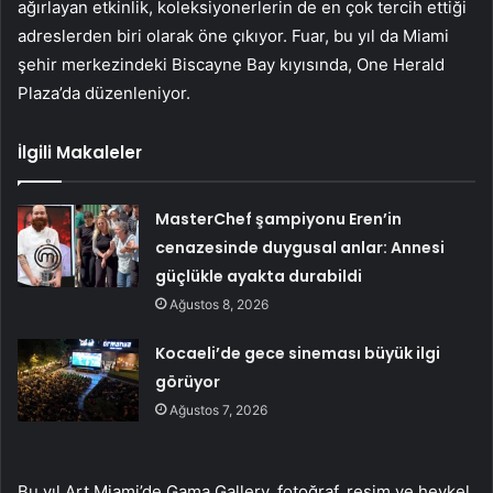
ağırlayan etkinlik, koleksiyonerlerin de en çok tercih ettiği
adreslerden biri olarak öne çıkıyor. Fuar, bu yıl da Miami
şehir merkezindeki Biscayne Bay kıyısında, One Herald
Plaza’da düzenleniyor.
İlgili Makaleler
MasterChef şampiyonu Eren’in
cenazesinde duygusal anlar: Annesi
güçlükle ayakta durabildi
Ağustos 8, 2026
Kocaeli’de gece sineması büyük ilgi
görüyor
Ağustos 7, 2026
Bu yıl Art Miami’de Gama Gallery, fotoğraf, resim ve heykel