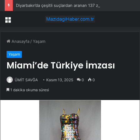
Diyarbakır’da çeşitli suçlardan aranan 137 zanlı yakalandı
Menü
Anasayfa
/
Yaşam
Yaşam
Miami’de Türkiye İmzası
ÜMİT SAVĞA
Kasım 13, 2025
0
0
1 dakika okuma süresi