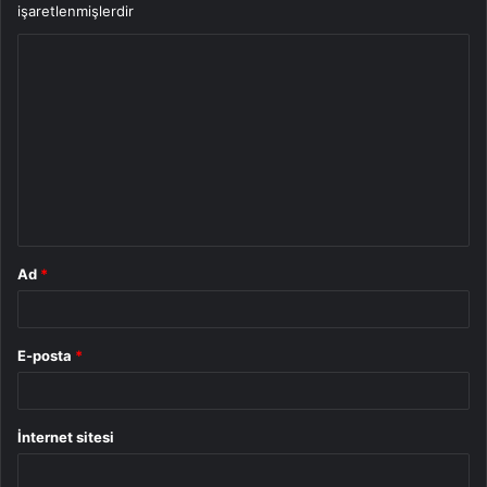
işaretlenmişlerdir
Y
o
r
u
m
*
Ad
*
E-posta
*
İnternet sitesi