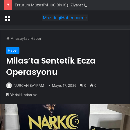
Erzurum Müzesi’ni 100 Bin Kişi Ziyaret Etti
Menü
Anasayfa
/
Haber
Haber
Milas’ta Sentetik Ecza
Operasyonu
NURCAN BAYRAM
Mayıs 17, 2026
0
0
Bir dakikadan az