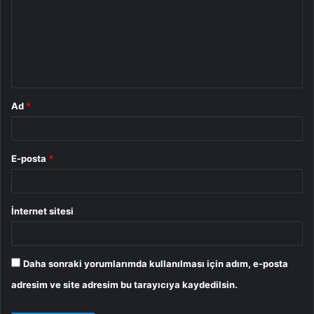
r
u
m
*
Ad
*
E-posta
*
İnternet sitesi
Daha sonraki yorumlarımda kullanılması için adım, e-posta
adresim ve site adresim bu tarayıcıya kaydedilsin.