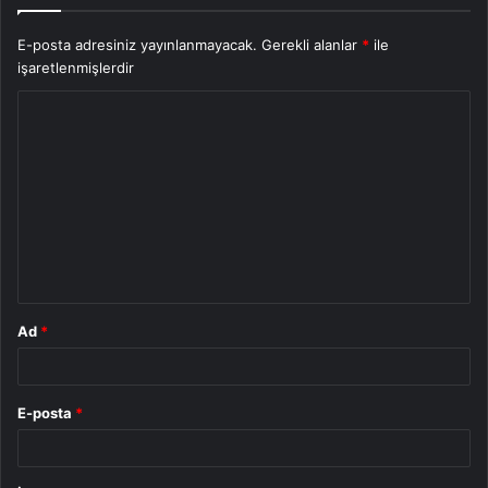
E-posta adresiniz yayınlanmayacak.
Gerekli alanlar
*
ile
işaretlenmişlerdir
Y
o
r
u
m
*
Ad
*
E-posta
*