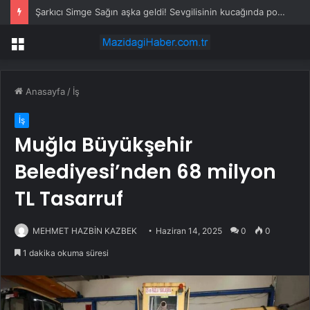
Şarkıcı Simge Sağın aşka geldi! Sevgilisinin kucağında poz verdi
Menü
Anasayfa
/
İş
İş
Muğla Büyükşehir
Belediyesi’nden 68 milyon
TL Tasarruf
MEHMET HAZBİN KAZBEK
Haziran 14, 2025
0
0
1 dakika okuma süresi