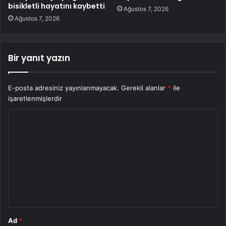
bisikletli hayatını kaybetti
Ağustos 7, 2026
Ağustos 7, 2026
Bir yanıt yazın
E-posta adresiniz yayınlanmayacak.
Gerekli alanlar
*
ile
işaretlenmişlerdir
Y
o
r
u
m
*
Ad
*