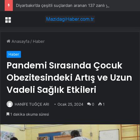
Diyarbakır’da çeşitli suçlardan aranan 137 zanlı yakalandı
Menü
Anasayfa
/
Haber
Haber
Pandemi Sırasında Çocuk
Obezitesindeki Artış ve Uzun
Vadeli Sağlık Etkileri
HANİFE TUĞÇE ARI
Ocak 25, 2024
0
1
1 dakika okuma süresi