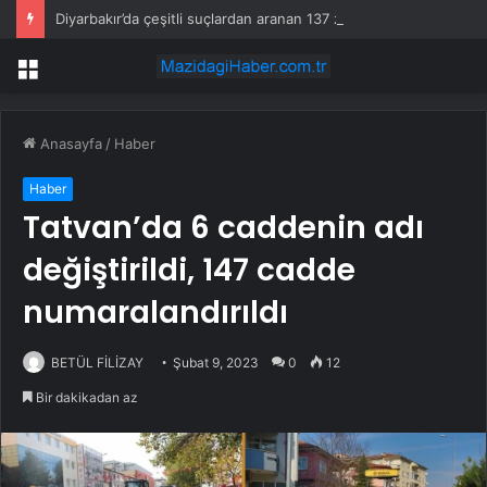
Diyarbakır’da çeşitli suçlardan aranan 137 zanlı yakalandı
Menü
Anasayfa
/
Haber
Haber
Tatvan’da 6 caddenin adı
değiştirildi, 147 cadde
numaralandırıldı
BETÜL FİLİZAY
Şubat 9, 2023
0
12
Bir dakikadan az