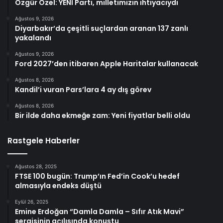
Özgür Özel: YENİ Parti, milletimizin ihtiyacıydı
Ağustos 9, 2026
Diyarbakır’da çeşitli suçlardan aranan 137 zanlı
yakalandı
Ağustos 9, 2026
Ford 2027’den itibaren Apple Haritalar kullanacak
Ağustos 8, 2026
Kandil’i vuran Pars’lara 4 ay dış görev
Ağustos 8, 2026
Bir ilde daha ekmeğe zam: Yeni fiyatlar belli oldu
Rastgele Haberler
Ağustos 28, 2025
FTSE 100 bugün: Trump’ın Fed’in Cook’u hedef
almasıyla endeks düştü
Eylül 26, 2025
Emine Erdoğan “Damla Damla – Sıfır Atık Mavi”
sergisinin açılışında konuştu