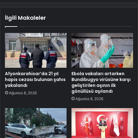
İlgili Makaleler
Afyonkarahisar’da 21 yıl
Ebola vakaları artarken
hapis cezası bulunan şahıs
Bundibugyo virüsüne karşı
yakalandı
geliştirilen aşının ilk
gönüllüsü aşılandı
Ağustos 8, 2026
Ağustos 8, 2026