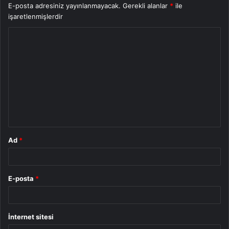
E-posta adresiniz yayınlanmayacak.
Gerekli alanlar
*
ile
işaretlenmişlerdir
Y
o
r
u
m
*
Ad
*
E-posta
*
İnternet sitesi