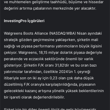
ve muhtemelen geliştirme taahhüdü, büyüme ve hissedar
değerini artırma çabalarının merkezinde yer alacaktır.
InvestingPro İçgörüleri
Walgreens Boots Alliance (NASDAQ:WBA) Nisan ayındaki
stratejik gözden geçirmesine yaklaşırken, şirketin mali
sağlığı ve piyasa performansı yatırımcıların büyük ilgisini
çekiyor. Walgreens, 18,15 milyar dolarlık piyasa değeriyle
perakende ve eczacılık sektöründe önemli bir varlık
gösteriyor. Şirketin F/K oranı 31,82’dir ve bu oran bazı
yatırımcılar tarafından, özellikle 2024’ün 1. çeyreği
itibariyle son on iki ay için 0,23 olan çok daha düşük
düzeltilmiş F/K oranıyla karşılaştırıldığında, piyasanın
gelecekteki kazanç artışına yönelik yüksek beklentilerinin
bir işareti olarak değerlendirilebilir.
Şirket için bir diğer önemli ölçüt de gelir büyümesidir.