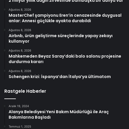
2 milyar yıllık dağın zirvesinde bambaşka bir dünya var
Ağustos 8, 2026
MasterChef şampiyonu Eren’in cenazesinde duygusal
anlar: Annesi güçlükle ayakta durabildi
Ağustos 8, 2026
Airbnb, ürün geliştirme süreçlerinde yapay zekayı
kullanıyor
Ağustos 8, 2026
Mahkemeden Beyaz Saray’daki balo salonu projesine
durdurma kararı
Ağustos 8, 2026
Schengen krizi: İspanya’dan İtalya’ya ültimatom
Rastgele Haberler
Aralık 19, 2024
Alanya Belediyesi Yeni Bakım Müdürlüğü ile Araç
Bakımlarına Başladı
Temmuz 1, 2025