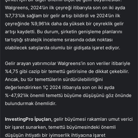
Walgreens, 2024’ün ilk çeyreği itibarıyla son on iki ayda
%7,73’lük sağlam bir gelir artışı bildirdi ve 2024’ün ilk
çeyreğinde %9,96’lık daha da yüksek bir çeyreklik gelir
artışı kaydetti. Bu durum, şirketin genişleme planlarını
tartıştığı stratejik inceleme sırasında odak noktası
olabilecek satışlarda olumlu bir gidişata işaret ediyor.
Gelir arayan yatırımcılar Walgreens’in son veriler itibariyle
%4,75 gibi cazip bir temettü getirisine de dikkat çekebilir.
Ancak, bu tür temettülerin sürdürülebilirliğini
değerlendirirken 1Ç 2024 itibarıyla son on iki ayda
%-47,92’lik önemli temettü büyüme düşüşünü göz önünde
bulundurmak önemlidir.
InvestingPro İpuçları,
gelir büyümesi rakamları umut verici
bir işaret sunarken, temettü büyümesindeki önemli
düşüşün ihtiyatlı bir iyimserlik ihtiyacına işaret