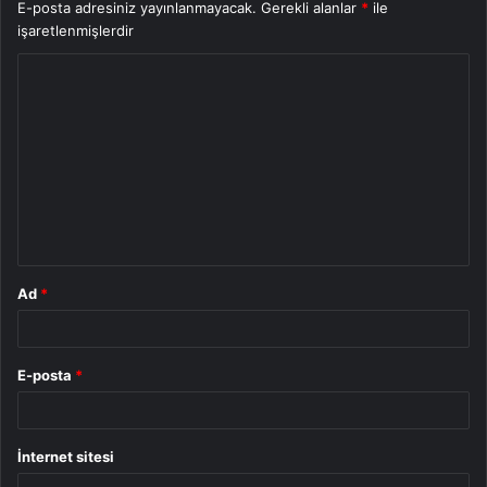
E-posta adresiniz yayınlanmayacak.
Gerekli alanlar
*
ile
işaretlenmişlerdir
Y
o
r
u
m
*
Ad
*
E-posta
*
İnternet sitesi