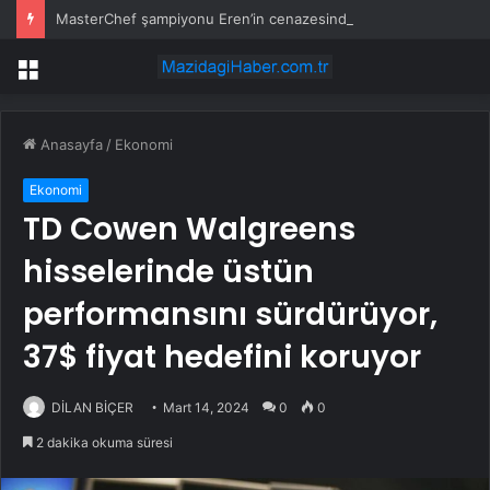
MasterChef şampiyonu Eren’in cenazesinde duygusal anlar: Annesi güçlükle ayakta durabildi
Menü
Anasayfa
/
Ekonomi
Ekonomi
TD Cowen Walgreens
hisselerinde üstün
performansını sürdürüyor,
37$ fiyat hedefini koruyor
DİLAN BİÇER
Mart 14, 2024
0
0
2 dakika okuma süresi