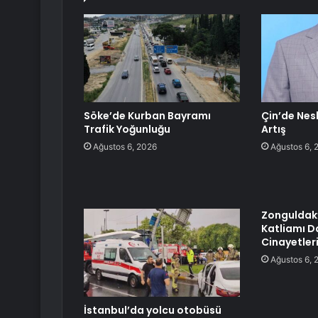
Söke’de Kurban Bayramı
Çin’de Nes
Trafik Yoğunluğu
Artış
Ağustos 6, 2026
Ağustos 6, 
Zonguldak’
Katliamı D
Cinayetleri
Ağustos 6, 
İstanbul’da yolcu otobüsü