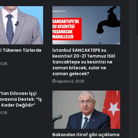
li Tükenen Türlerde
İstanbul SANCAKTEPE su
kesintisi! 20-21 Temmuz İSKİ
Sancaktepe su kesintisi ne
2026
zaman bitecek, sular ne
zaman gelecek?
Ağustos 6, 2026
tan Dilovası İşçi
avasına Destek: “İş
 Kader Değildir”
2026
Bakandan itiraf gibi açıklama