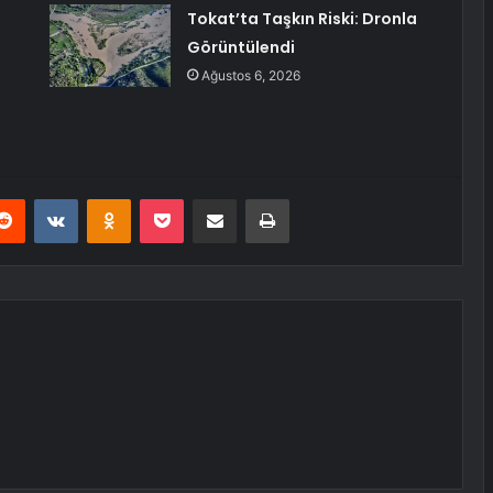
Tokat’ta Taşkın Riski: Dronla
Görüntülendi
Ağustos 6, 2026
erest
Reddit
VKontakte
Odnoklassniki
Pocket
E-Posta ile paylaş
Yazdır