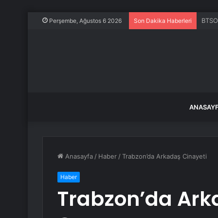
ABD, 
Perşembe, Ağustos 6 2026
Son Dakika Haberleri
ANASAY
Anasayfa
/
Haber
/
Trabzon’da Arkadaş Cinayeti
Haber
Trabzon’da Ark