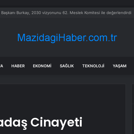
Fly Baghdad Havayolları’na yönelik yaptırımları kaldırdı
FA
HABER
EKONOMI
SAĞLIK
TEKNOLOJI
YAŞAM
adaş Cinayeti