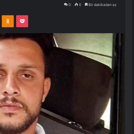
0
0
Bir dakikadan az
VKontakte
Odnoklassniki
Pocket