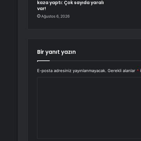
kaza yaptı: Çok sayıda yaralı
var!
Ağustos 6, 2026
Bir yanıt yazın
E-posta adresiniz yayınlanmayacak.
Gerekli alanlar
*
i
Y
o
r
u
m
*