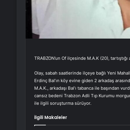
TRABZON’un Of ilçesinde M.A.K (20), tartıştığı 
Olay, sabah saatlerinde ilçeye bağlı Yeni Maha
Erdinç Bal’ın köy evine giden 2 arkadaş arasınd
M.A.K., arkadaşı Bal’ı tabanca ile başından vurdu
cansız bedeni Trabzon Adli Tıp Kurumu morguna 
ile ilgili soruşturma sürüyor.
İlgili Makaleler