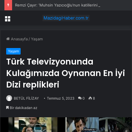
Remzi Çayır: ‘Muhsin Yazıcıoğlu’nun katillerini ortaya çıkaracağız’
Menü
Anasayfa
/
Yaşam
Yaşam
Türk Televizyonunda
Kulağımızda Oynanan En İyi
Dizi replikleri
BETÜL FİLİZAY
Temmuz 5, 2023
0
8
Bir dakikadan az