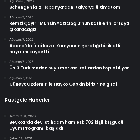
Ağustos 8, 2026
Schengen krizi: İspanya’dan İtalya’ya ültimatom
Ağustos 7, 2026
Remzi Çayır: ‘Muhsin Yazıcıoğlu’nun katillerini ortaya
çıkaracağız’
Ağustos 7, 2026
Adana’da feci kaza: Kamyonun çarptığı bisikletli
hayatını kaybetti
Ağustos 7, 2026
Ünlü Türk maden suyu markası raflardan toplatılıyor
Ağustos 7, 2026
Cüneyt Özdemir ile Hayko Cepkin birbirine girdi
Rastgele Haberler
Temmuz 31, 2026
Beykoz’da dev istihdam hamlesi: 782 kişilik İşgücü
Uyum Programı başladı
Şubat 19, 2026