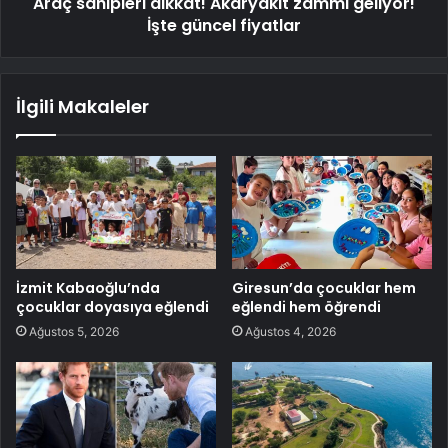
Araç sahipleri dikkat! Akaryakıt zammı geliyor!
İşte güncel fiyatlar
İlgili Makaleler
İzmit Kabaoğlu’nda
Giresun’da çocuklar hem
çocuklar doyasıya eğlendi
eğlendi hem öğrendi
Ağustos 5, 2026
Ağustos 4, 2026