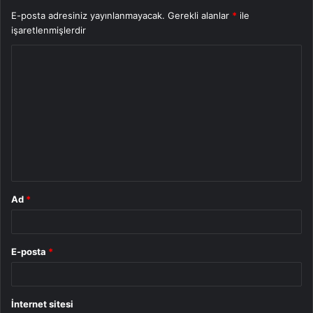
E-posta adresiniz yayınlanmayacak.
Gerekli alanlar
*
ile
işaretlenmişlerdir
Y
o
r
u
m
*
Ad
*
E-posta
*
İnternet sitesi