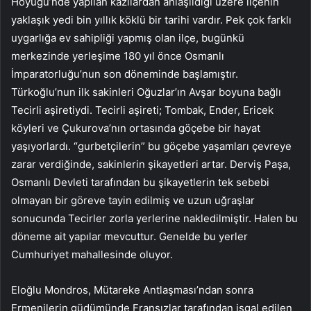
Höyüğü’nde yapılan kazılardan anlaşıldığı üzere ilçenin
yaklaşık yedi bin yıllık köklü bir tarihi vardır. Pek çok farklı
uygarlığa ev sahipliği yapmış olan ilçe, bugünkü
merkezinde yerleşime 180 yıl önce Osmanlı
İmparatorluğu’nun son döneminde başlamıştır.
Türkoğlu’nun ilk sakinleri Oğuzlar’ın Avşar boyuna bağlı
Tecirli aşiretiydi. Tecirli aşireti; Tombak, Ender, Ericek
köyleri ve Çukurova’nın ortasında göçebe bir hayat
yaşıyorlardı. “gurbetçilerin” bu göçebe yaşamları çevreye
zarar verdiğinde, sakinlerin şikayetleri artar. Derviş Paşa,
Osmanlı Devleti tarafından bu şikayetlerin tek sebebi
olmayan bir göreve tayin edilmiş ve uzun uğraşlar
sonucunda Tecirler zorla yerlerine nakledilmiştir. Halen bu
döneme ait yapılar mevcuttur. Genelde bu yerler
Cumhuriyet mahallesinde oluyor.
Eloğlu Mondros, Mütareke Antlaşması’ndan sonra
Ermenilerin güdümünde Fransızlar tarafından işgal edilen