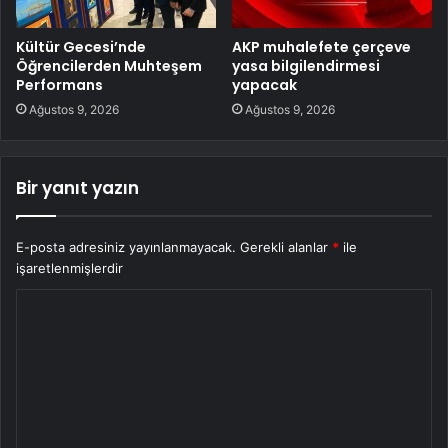
Kültür Gecesi’nde
AKP muhalefete çerçeve
Öğrencilerden Muhteşem
yasa bilgilendirmesi
Performans
yapacak
Ağustos 9, 2026
Ağustos 9, 2026
Bir yanıt yazın
E-posta adresiniz yayınlanmayacak.
Gerekli alanlar
*
ile
işaretlenmişlerdir
Y
o
r
u
m