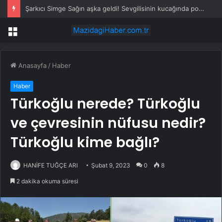
Şarkıcı Simge Sağın aşka geldi! Sevgilisinin kucağında poz verdi
Menü
Anasayfa
/
Haber
Haber
Türkoğlu nerede? Türkoğlu
ve çevresinin nüfusu nedir?
Türkoğlu kime bağlı?
HANİFE TUĞÇE ARI
Şubat 9, 2023
0
8
2 dakika okuma süresi