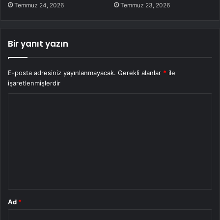
Temmuz 24, 2026
Temmuz 23, 2026
Bir yanıt yazın
E-posta adresiniz yayınlanmayacak.
Gerekli alanlar
*
ile
işaretlenmişlerdir
Y
o
r
u
m
*
Ad
*