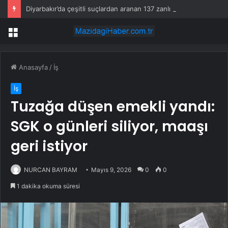
Diyarbakır’da çeşitli suçlardan aranan 137 zanlı yakalandı
Menü
Anasayfa
/
İş
İş
Tuzağa düşen emekli yandı:
SGK o günleri siliyor, maaşı
geri istiyor
NURCAN BAYRAM
Mayıs 9, 2026
0
0
1 dakika okuma süresi