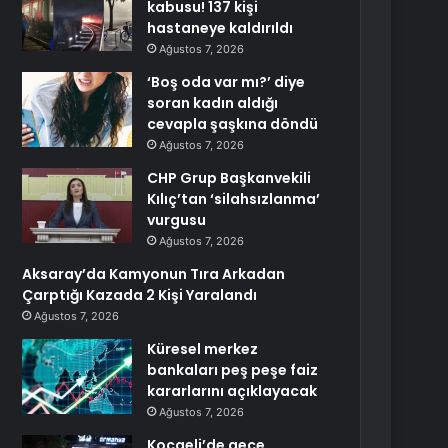
kabusu! 137 kişi
hastaneye kaldırıldı
Ağustos 7, 2026
‘Boş oda var mı?’ diye
soran kadın aldığı
cevapla şaşkına döndü
Ağustos 7, 2026
CHP Grup Başkanvekili
Kılıç’tan ‘silahsızlanma’
vurgusu
Ağustos 7, 2026
Aksaray’da Kamyonun Tıra Arkadan
Çarptığı Kazada 2 Kişi Yaralandı
Ağustos 7, 2026
Küresel merkez
bankaları peş peşe faiz
kararlarını açıklayacak
Ağustos 7, 2026
Kocaeli’de gece