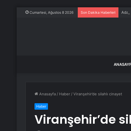
Adana
Cumartesi, Ağustos 8 2026
Son Dakika Haberleri
ANASAY
Anasayfa
/
Haber
/
Viranşehir’de silahlı cinayet
Haber
Viranşehir’de si