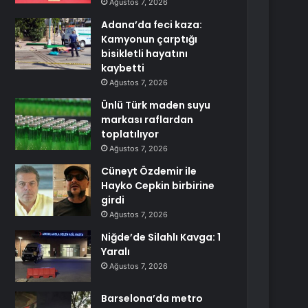
Ağustos 7, 2026
Adana’da feci kaza:
Kamyonun çarptığı
bisikletli hayatını
kaybetti
Ağustos 7, 2026
Ünlü Türk maden suyu
markası raflardan
toplatılıyor
Ağustos 7, 2026
Cüneyt Özdemir ile
Hayko Cepkin birbirine
girdi
Ağustos 7, 2026
Niğde’de Silahlı Kavga: 1
Yaralı
Ağustos 7, 2026
Barselona’da metro