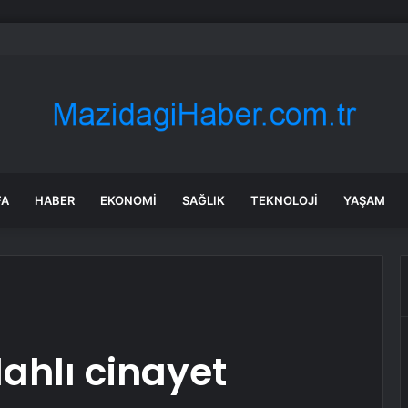
’da feci kaza: Kamyonun çarptığı bisikletli hayatını kaybetti
FA
HABER
EKONOMI
SAĞLIK
TEKNOLOJI
YAŞAM
lahlı cinayet