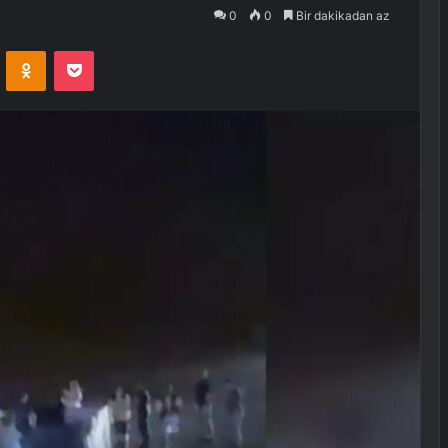
0
0
Bir dakikadan az
VKontakte
Odnoklassniki
Pocket