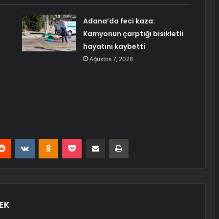
Adana’da feci kaza:
Kamyonun çarptığı bisikletli
hayatını kaybetti
Ağustos 7, 2026
erest
Reddit
VKontakte
Odnoklassniki
Pocket
E-Posta ile paylaş
Yazdır
EK