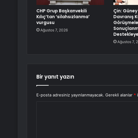
CHP Grup Başkanvekili
Çin: Güney
Kılıç’tan ‘silahsızlanma’
Davranış K
vurgusu
Görüşmele
Sonuçlanma
Ağustos 7, 2026
Destekley
Ağustos 7, 
Bir yanıt yazın
E-posta adresiniz yayınlanmayacak.
Gerekli alanlar
*
i
Y
o
r
u