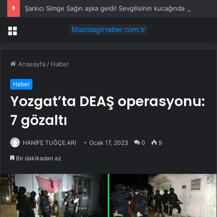
Şarkıcı Simge Sağın aşka geldi! Sevgilisinin kucağında poz verdi
Menü
Anasayfa
/
Haber
Haber
Yozgat’ta DEAŞ operasyonu:
7 gözaltı
HANİFE TUĞÇE ARI
Ocak 17, 2023
0
9
Bir dakikadan az