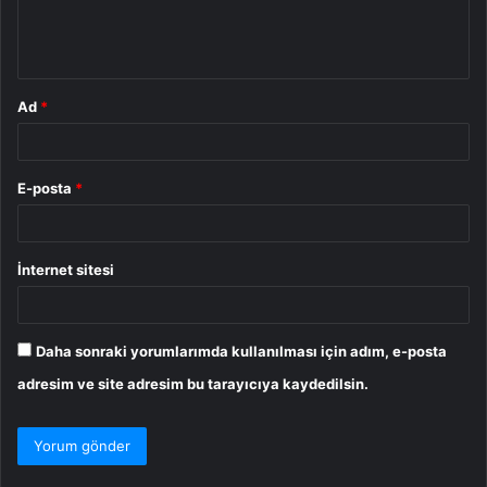
m
*
Ad
*
E-posta
*
İnternet sitesi
Daha sonraki yorumlarımda kullanılması için adım, e-posta
adresim ve site adresim bu tarayıcıya kaydedilsin.