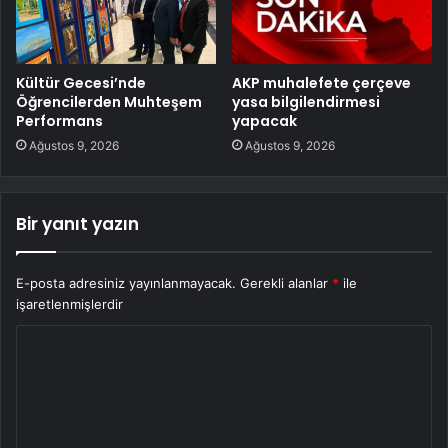
Kültür Gecesi’nde
AKP muhalefete çerçeve
Öğrencilerden Muhteşem
yasa bilgilendirmesi
Performans
yapacak
Ağustos 9, 2026
Ağustos 9, 2026
Bir yanıt yazın
E-posta adresiniz yayınlanmayacak.
Gerekli alanlar
*
ile
işaretlenmişlerdir
Y
o
r
u